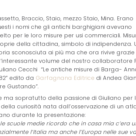
ssetto, Braccio, Staio, mezzo Staio, Mina. Erano
esti i nomi che gli antichi barghigiani avevano
elto per le loro misure per usi commerciali. Misu
oprie della cittadina, simbolo di indipendenza.
oria sconosciuta ai più ma che ora rivive grazie
l’interessante volume del nostro collaboratore P
uliano Cecchi “Le antiche misure di Barga- Ann
82” edito da
Garfagnana Editrice
di Andea Gian
re Gustando”.
e ma sopratutto della passione di Giuliano per 
 della curiosità nata dall’osservazione di un atl
uliano durante la presentazione:
e scuole medie ricordo che in casa mia c’era u
zialmente l’Italia ma anche l’Europa nelle sue va