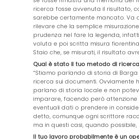
se fosse rimasta una memoria del f
ricerca fosse avvenuta il risultato,
sarebbe certamente mancato. Va de
rilevare che la semplice misurazion
prudenza nel fare la legenda, infatt
voluta e poi scritta misura fiorenti
Staio che, se misurati, il risultato a
Qual è stato il tuo metodo di ricerc
“Stiamo parlando di storia di Barga
ricerca sui documenti. Ovviamente ha
parlano di storia locale e non pote
imparare, facendo però attenzione all
eventuali dati o prendere in conside
detto, comunque ogni scrittore rac
ma in questi casi, quando possibile,
Il tuo lavoro probabilmente è un op