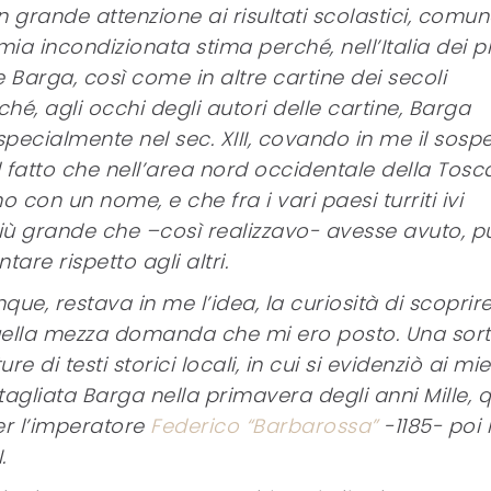
on grande attenzione ai risultati scolastici, comu
mia incondizionata stima perché, nell’Italia dei p
e Barga, così come in altre cartine dei secoli
hé, agli occhi degli autori delle cartine, Barga
pecialmente nel sec. XIII, covando in me il sosp
l fatto che nell’area nord occidentale della Tos
con un nome, e che fra i vari paesi turriti ivi
 più grande che –così realizzavo- avesse avuto, p
re rispetto agli altri.
ue, restava in me l’idea, la curiosità di scoprir
uella mezza domanda che mi ero posto. Una sort
e di testi storici locali, in cui si evidenziò ai mie
itagliata Barga nella primavera degli anni Mille, 
er l’imperatore
Federico “Barbarossa”
-1185- poi 
.