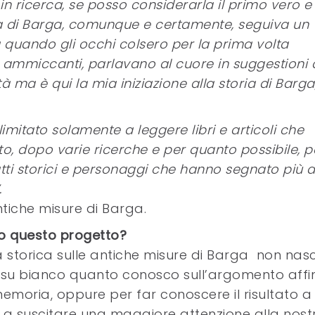
 in ricerca, se posso considerarla il primo vero e
ia di Barga, comunque e certamente, seguiva un
a quando gli occhi colsero per la prima volta
a ammiccanti, parlavano al cuore in suggestioni 
à ma è qui la mia iniziazione alla storia di Barga
mitato solamente a leggere libri e articoli che
o, dopo varie ricerche e per quanto possibile, p
atti storici e personaggi che hanno segnato più di
.
tiche misure di Barga.
o questo progetto?
a storica sulle antiche misure di Barga non nas
 su bianco quanto conosco sull’argomento affi
memoria, oppure per far conoscere il risultato a
 a suscitare una maggiore attenzione alla nost