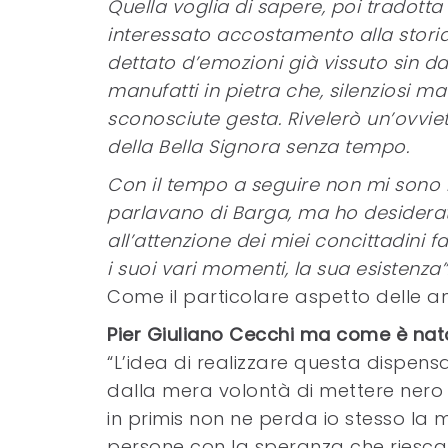
Quella voglia di sapere, poi tradotta
interessato accostamento alla stor
dettato d’emozioni già vissuto sin d
manufatti in pietra che, silenziosi m
sconosciute gesta. Rivelerò un’ovviet
della Bella Signora senza tempo.
Con il tempo a seguire non mi sono li
parlavano di Barga, ma ho desiderat
all’attenzione dei miei concittadini f
i suoi vari momenti, la sua esistenza”
Come il particolare aspetto delle an
Pier Giuliano Cecchi ma come è nat
“L’idea di realizzare questa dispens
dalla mera volontà di mettere nero
in primis non ne perda io stesso la 
persone con la speranza che riesca