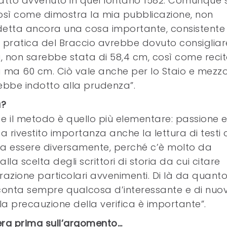
atto avvenuto in quel lontano 1582. Comunque s
 così come dimostra la mia pubblicazione, non
tta ancora una cosa importante, consistente 
e pratica del Braccio avrebbe dovuto consigliar
i, non sarebbe stata di 58,4 cm, così come recit
na ma 60 cm. Ciò vale anche per lo Staio e mezz
vrebbe indotto alla prudenza”.
a?
 e il metodo è quello più elementare: passione 
 rivestito importanza anche la lettura di testi 
va essere diversamente, perché c’è molto da
a scelta degli scrittori di storia da cui citare
razione particolari avvenimenti. Di là da quant
conta sempre qualcosa d’interessante e di nuo
 la precauzione della verifica è importante”.
era prima sull’argomento…