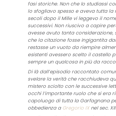
fasi storiche. Non che lo studiassi c
lo sfogliavo spesso e aveva tutta la 
secoli dopo il Mille vi leggevo il nom
successivi. Non riuscivo a capire perc
avesse avuto tanta considerazione, s
che la citazione fosse ingigantita da
restasse un vuoto da riempire almeno 
esistenti avessero scelto il castello
sempre un qualcosa in più da racconta
Di là dall’episodio raccontato comunq
svelare la verità che racchiudeva q
mistero sciolto con le successive lettur
occhi l’importante ruolo che si era r
capoluogo di tutta la Garfagnana p
obbedienza a
Gregorio IX
nel sec. XIII