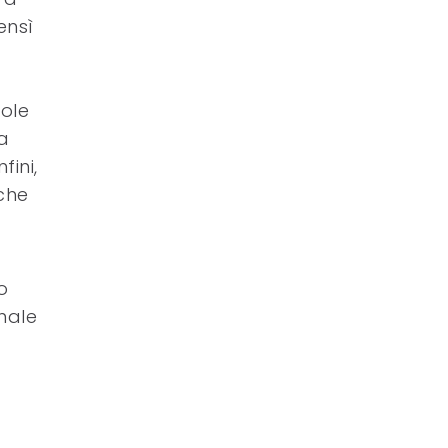
ensì
ole
a
fini,
nche
o
inale