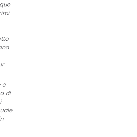
nque
rimi
etto
cana
ur
e e
a di
i
quale
in