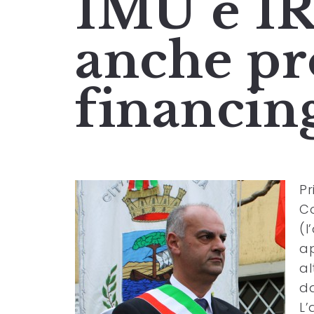
IMU e I
anche pr
financin
Pr
Co
(l
ap
al
da
L’