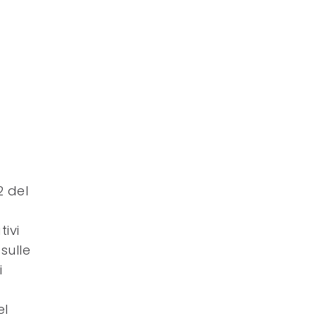
2 del
tivi
sulle
i
el