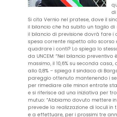
qu
di
Si cita Vernio nel pratese, dove il s
il bilancio che ha subito un taglio 
il bilancio di previsione dovrà fare 
spesa corrente rispetto allo scorso
quadrare i conti? Lo spiega lo stes
da UNCEM: “Nel bilancio preventivo 
massimo, il 10,6% su seconda casa, altr
allo 0,8% – spiega il sindaco di Barga
pareggio ottenuto mantenendo i serviz
per rimediare alle minori entrate st
e si riferisce ad una iniziativa per t
mutuo: “Abbiamo dovuto mettere in 
prevede la realizzazione di loculi in tu
e a effettuare, per i prossimi tre anni