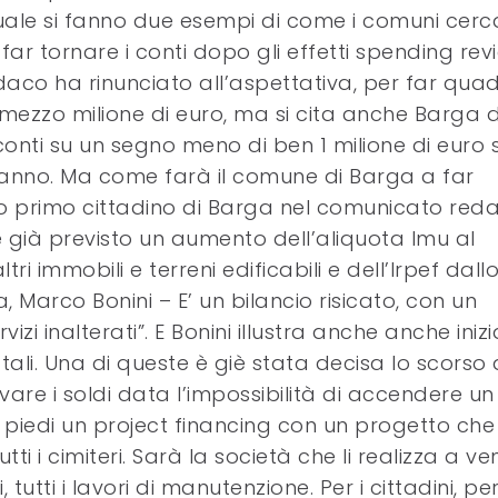
ale si fanno due esempi di come i comuni cer
 far tornare i conti dopo gli effetti spending rev
indaco ha rinunciato all’aspettativa, per far qua
di mezzo milione di euro, ma si cita anche Barga
i conti su un segno meno di ben 1 milione di euro 
 anno. Ma come farà il comune di Barga a far
so primo cittadino di Barga nel comunicato red
è già previsto un aumento dell’aliquota Imu al
i immobili e terreni edificabili e dell’Irpef dallo
, Marco Bonini – E’ un bilancio risicato, con un
i inalterati”. E Bonini illustra anche anche inizi
atali. Una di queste è giè stata decisa lo scorso
rovare i soldi data l’impossibilità di accendere un
piedi un project financing con un progetto che
tti i cimiteri. Sarà la società che li realizza a ve
, tutti i lavori di manutenzione. Per i cittadini, pe