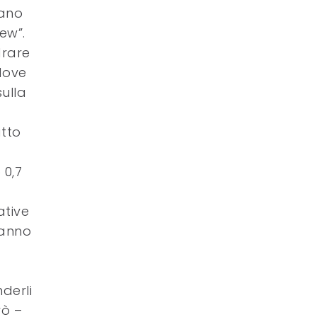
cano
iew”.
drare
 dove
sulla
atto
 0,7
ative
 anno
nderli
rò –