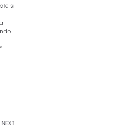
le si
la
endo
”
NEXT