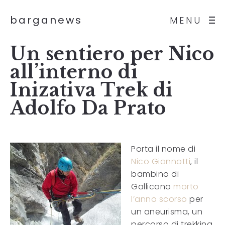
barganews
MENU
Un sentiero per Nico
all’interno di
Inizativa Trek di
Adolfo Da Prato
Porta il nome di
Nico Giannotti
, il
bambino di
Gallicano
morto
l’anno scorso
per
un aneurisma, un
percorso di trekking