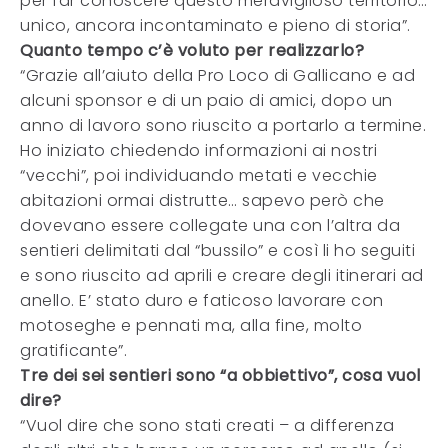
per far conoscere questo meraviglioso territorio…
unico, ancora incontaminato e pieno di storia”.
Quanto tempo c’è voluto per realizzarlo?
“Grazie all’aiuto della Pro Loco di Gallicano e ad
alcuni sponsor e di un paio di amici, dopo un
anno di lavoro sono riuscito a portarlo a termine.
Ho iniziato chiedendo informazioni ai nostri
“vecchi”, poi individuando metati e vecchie
abitazioni ormai distrutte… sapevo però che
dovevano essere collegate una con l’altra da
sentieri delimitati dal “bussilo” e così li ho seguiti
e sono riuscito ad aprili e creare degli itinerari ad
anello. E’ stato duro e faticoso lavorare con
motoseghe e pennati ma, alla fine, molto
gratificante”.
Tre dei sei sentieri sono “a obbiettivo”, cosa vuol
dire?
“Vuol dire che sono stati creati – a differenza