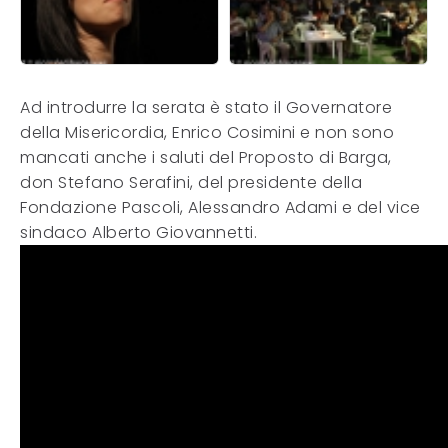
Ad introdurre la serata è stato il Governatore
della Misericordia, Enrico Cosimini e non sono
mancati anche i saluti del Proposto di Barga,
don Stefano Serafini, del presidente della
Fondazione Pascoli, Alessandro Adami e del vice
sindaco Alberto Giovannetti.