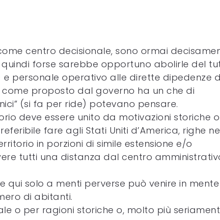
 come centro decisionale, sono ormai decisame
 quindi forse sarebbe opportuno abolirle del tu
) e personale operativo alle dirette dipedenze d
ì come proposto dal governo ha un che di
cnici” (si fa per ride) potevano pensare.
orio deve essere unito da motivazioni storiche o
referibile fare agli Stati Uniti d’America, righe n
rritorio in porzioni di simile estensione e/o
re tutti una distanza dal centro amministrativ
 qui solo a menti perverse può venire in mente
umero di abitanti.
e o per ragioni storiche o, molto più seriamen