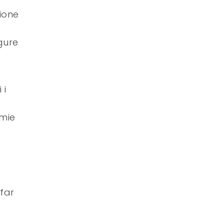
zione
gure
 i
omie
 far