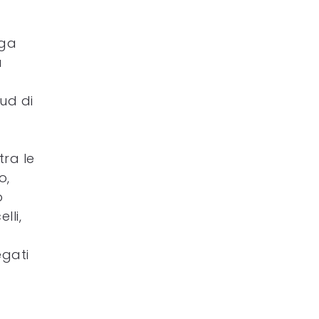
rga
a
ud di
tra le
o,
o
lli,
egati