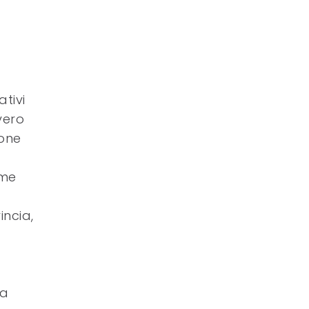
ativi
vero
ione
ome
incia,
ma