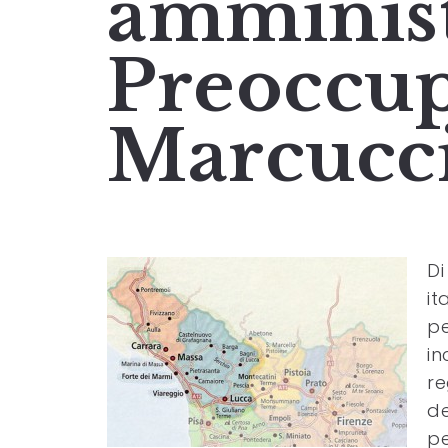
amminist
Preoccu
Marcucc
Di
it
pe
in
re
de
pe