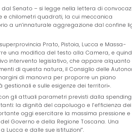
o dal Senato – si legge nella lettera di convoca
one e chilometri quadrati, la cui meccanica
torio a un’innaturale aggregazione dal confine li
a superprovincia Prato, Pistoia, Lucca e Massa-
re una modifica del testo alla Camera, e quindi
sivo intervento legislativo, che appare alquanto
enti di questa natura, il Consiglio delle Auton
margini di manovra per proporre un piano
 gestionali e sulle esigenze dei territori».
con gli attuali parametri previsti dalla spending
tanti: la dignità del capoluogo e l’efficienza dei
mportante oggi esercitare la massima pressione e
ti del Governo e della Regione Toscana. Una
Lucca e dalle sue istituzioni”.