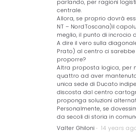
parlando, per ragioni logisti
centrale.
Allora, se proprio dovrà es
NT – NordToscana)il capol
meglio, il punto di incrocio 
A dire il vero sulla diagon
Prato) al centro ci sarebbe
proporre?
Altra proposta logica, per m
quattro ad aver mantenuto 
unica sede di Ducato indi
discosta dal centro cartogr
proponga soluzioni alternat
Personalmente, se dovessimo
da secoli di storia in comun
Valter Ghiloni
14 years ag