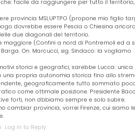
che: facile da raggiungere per tutto il territorio,
sere provincia MSLUPTPO (propone mio figlio ta
uogo dovrebbe essere Pescia o Chiesina ancor
delle due diagonali del territorio.
ale maggiore (Confini a nord di Pontremoli ed a s
 Barga. On. Marcucci, sig. Sindaco: la vogliamo
otivi storici e geografici, sarebbe Lucca: unica 
una propria autonomia storica fino allo strem
pendente, geograficamente tutto sommato poc
afico come ottimale posizione. Presidente Bacce
ive forti, non dbbiamo sempre e solo subire.
 cambiar provincia, vorrei Firenze, cui siamo l
e.
o
Log in to Reply