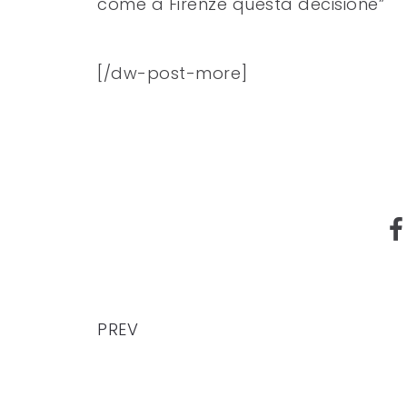
come a Firenze questa decisione”
[/dw-post-more]
PREV