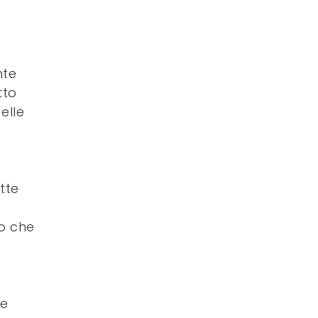
nte
tto
elle
ette
o che
te