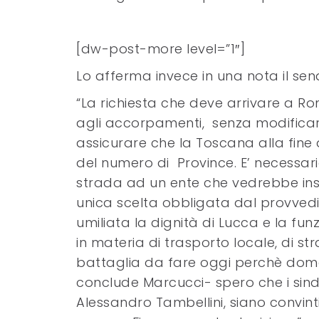
[dw-post-more level=”1″]
Lo afferma invece in una nota il se
“La richiesta che deve arrivare a Rom
agli accorpamenti, senza modificare 
assicurare che la Toscana alla fin
del numero di Province. E’ necessar
strada ad un ente che vedrebbe in
unica scelta obbligata dal provvedi
umiliata la dignità di Lucca e la fun
in materia di trasporto locale, di str
battaglia da fare oggi perchè doma
conclude Marcucci- spero che i sinda
Alessandro Tambellini, siano convin