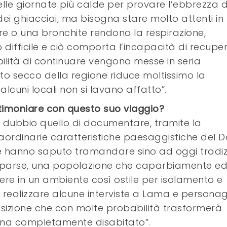
elle giornate più calde per provare l’ebbrezza d
ei ghiacciai, ma bisogna stare molto attenti in
e o una bronchite rendono la respirazione,
difficile e ciò comporta l’incapacità di recuper
bilità di continuare vengono messe in seria
lto secco della regione riduce moltissimo la
lcuni locali non si lavano affatto”.
stimoniare con questo suo viaggio?
a dubbio quello di documentare, tramite la
traordinarie caratteristiche paesaggistiche del D
he hanno saputo tramandare sino ad oggi tradiz
omparse, una popolazione che caparbiamente e
re in un ambiente così ostile per isolamento e
ei realizzare alcune interviste a Lama e persona
sizione che con molte probabilità trasformerà
agna completamente disabitato”.