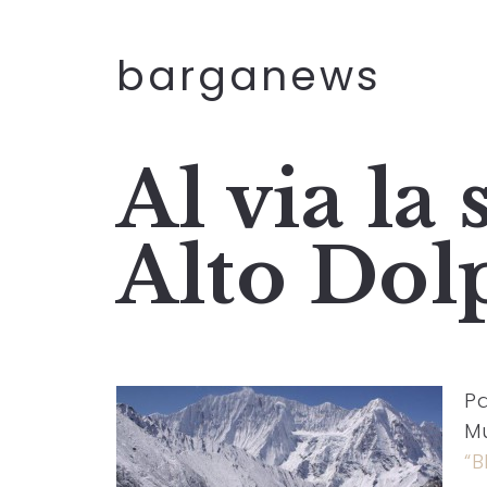
barganews
Al via la
Alto Dol
Pa
Mu
“B