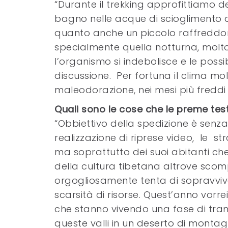
“Durante il trekking approfittiamo d
bagno nelle acque di scioglimento d
quanto anche un piccolo raffreddor
specialmente quella notturna, molto 
l’organismo si indebolisce e le possi
discussione. Per fortuna il clima mo
maleodorazione, nei mesi più freddi a
Quali sono le cose che le preme te
“Obbiettivo della spedizione è senz
realizzazione di riprese video, le s
ma soprattutto dei suoi abitanti c
della cultura tibetana altrove sc
orgogliosamente tenta di sopravvive
scarsità di risorse. Quest’anno vorr
che stanno vivendo una fase di tran
queste valli in un deserto di mont