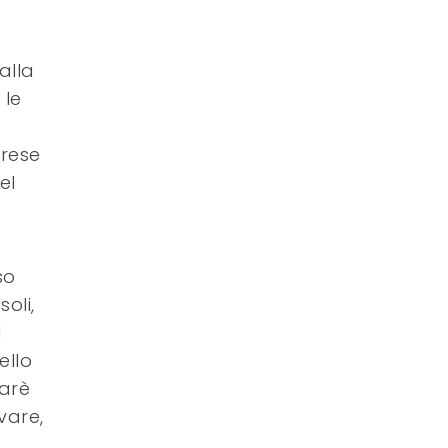
alla
 le
prese
el
so
oli,
l
ello
Carè
vare,