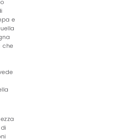
io
i
ompa e
uella
agna
a che
evede
lla
ghezza
 di
ni