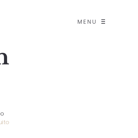
MENU
n
lo
uito