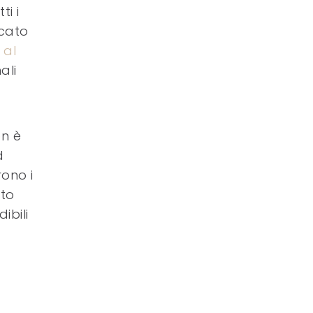
i i
icato
 al
ali
on è
d
rono i
sto
ibili