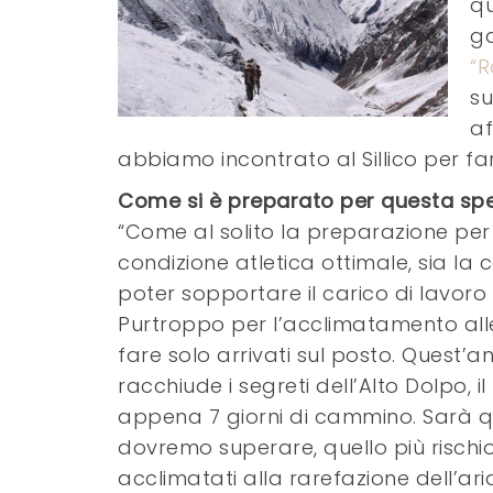
qu
ga
“R
su
af
abbiamo incontrato al Sillico per f
Come si è preparato per questa spe
“Come al solito la preparazione per 
condizione atletica ottimale, sia 
poter sopportare il carico di lavoro
Purtroppo per l’acclimatamento all
fare solo arrivati sul posto. Ques
racchiude i segreti dell’Alto Dolpo,
appena 7 giorni di cammino. Sarà qu
dovremo superare, quello più risch
acclimatati alla rarefazione dell’ar