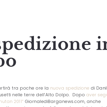
 spedizione i
po
rtirà tra poche ore la
nuova spedizione
di Dani
setti nelle terre dell’Alto Dolpo. Dopo
aver seg
hutan 2011”
GiornalediBarganews.com, anche