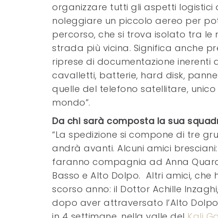
organizzare tutti gli aspetti logisti
noleggiare un piccolo aereo per pote
percorso, che si trova isolato tra 
strada più vicina. Significa anche pr
riprese di documentazione inerenti al
cavalletti, batterie, hard disk, pannel
quelle del telefono satellitare, unic
mondo”.
Da chi sarà composta la sua squad
“La spedizione si compone di tre gr
andrà avanti. Alcuni amici bresciani:
faranno compagnia ad Anna Quarant
Basso e Alto Dolpo. Altri amici, che
scorso anno: il Dottor Achille Inzagh
dopo aver attraversato l’Alto Dolp
in 4 settimane, nella valle del
Kali G