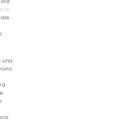
tore
ione
eale
o
e una
evono
rà
he
o
oco