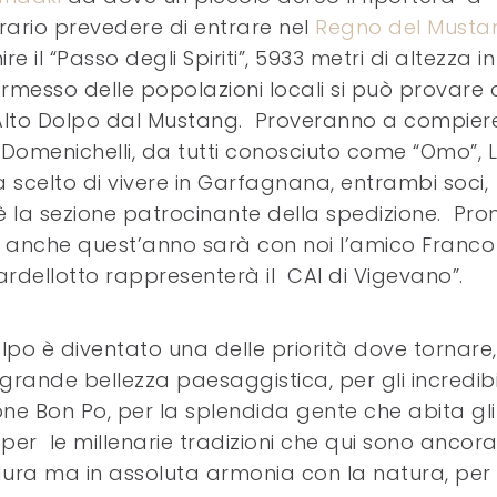
nerario prevedere di entrare nel
Regno del Musta
e il “Passo degli Spiriti”, 5933 metri di altezza i
messo delle popolazioni locali si può provare 
’Alto Dolpo dal Mustang. Proveranno a compier
no Domenichelli, da tutti conosciuto come “Omo”, 
 scelto di vivere in Garfagnana, entrambi soci,
la sezione patrocinante della spedizione. Pro
e, anche quest’anno sarà con noi l’amico Franco
bardellotto rappresenterà il CAI di Vigevano”.
olpo è diventato una delle priorità dove tornare,
grande bellezza paesaggistica, per gli incredibi
ione Bon Po, per la splendida gente che abita gli
, per le millenarie tradizioni che qui sono ancor
dura ma in assoluta armonia con la natura, per