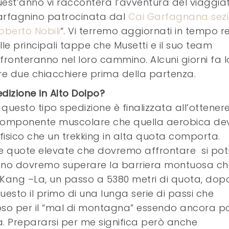
est’anno vi racconterà l’avventura del viaggia
rfagnino patrocinata dal
Cai Garfagnana sez
oberto Nobili
“. Vi terremo aggiornati in tempo r
lle principali tappe che Musetti e il suo team
fronteranno nel loro cammino. Alcuni giorni fa l
are due chiacchiere prima della partenza.
dizione in Alto Dolpo?
questo tipo spedizione è finalizzata all’ottener
la componente muscolare che quella aerobica d
 fisico che un trekking in alta quota comporta.
e quote elevate che dovremo affrontare si pot
t’anno dovremo superare la barriera montuosa c
 il Kang –La, un passo a 5380 metri di quota, dop
esto il primo di una lunga serie di passi che
ioso per il “mal di montagna” essendo ancora p
ia. Prepararsi per me significa però anche