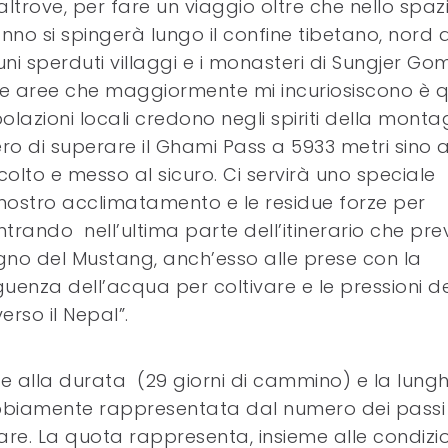
altrove, per fare un viaggio oltre che nello spaz
nno si spingerà lungo il confine tibetano, nord d
i sperduti villaggi e i monasteri di Sungjer G
e aree che maggiormente mi incuriosiscono è q
polazioni locali credono negli spiriti della mont
o di superare il Ghami Pass a 5933 metri sino 
to e messo al sicuro. Ci servirà uno speciale
nostro acclimatamento e le residue forze per
 entrando nell’ultima parte dell’itinerario che pr
Regno del Mustang, anch’esso alle prese con la
enza dell’acqua per coltivare e le pressioni de
rso il Nepal”.
oltre alla durata (29 giorni di cammino) e la lun
ndubbiamente rappresentata dal numero dei passi
re. La quota rappresenta, insieme alle condizio