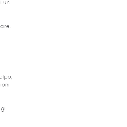
i un
are,
olpo,
ioni
d
ggi