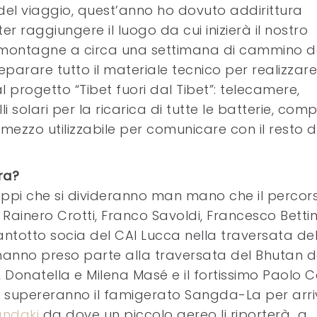
ci del viaggio, quest’anno ho dovuto addirittura
r raggiungere il luogo da cui inizierà il nostro
le montagne a circa una settimana di cammino d
eparare tutto il materiale tecnico per realizzare
 progetto “Tibet fuori dal Tibet”: telecamere,
li solari per la ricarica di tutte le batterie, com
o mezzo utilizzabile per comunicare con il resto d
ra?
uppi che si divideranno man mano che il percor
 Rainero Crotti, Franco Savoldi, Francesco Bettins
otto socia del CAI Lucca nella traversata de
 hanno preso parte alla traversata del Bhutan d
i, Donatella e Milena Masé e il fortissimo Paolo 
o supereranno il famigerato Sangda-La per arri
andaki
da dove un piccolo aereo li riporterà a