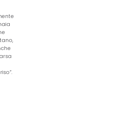
mente
naia
he
etano,
nche
 arsa
iso”.