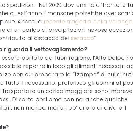
ste spedizioni. Nel 2009 dovremmo affrontare tutt
che quest’anno il monsone potrebbe aver scar
spicue. Anche la
recente tragedia della valanga
e di un carico di precipitazioni nevose eccezion
ntribuito al distacco del
seracco
”.
o riguarda il vettovagliamento?
 essere portate da fuori regione, l’Alto Dolpo n
ossibile reperire in loco gli alimenti necessari a
rzo con cui preparare la “tzampa” di cui si nut
 tutto il necessario, preferisco gli uomini al po
 trasportare un carico maggiore sono impreved
passi. Di solito portiamo con noi anche qualche
liari, non manca mai un po’ di olio di oliva e il
ale?