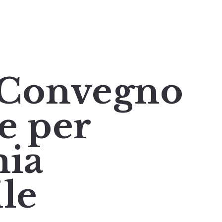
l Convegno
e per
mia
le