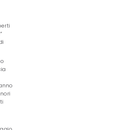
erti
”
di
no
cia
ranno
nori
ti
oggio