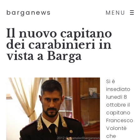
barganews
MENU
Il nuovo capitano
dei carabinieri in
vista a Barga
Si è
insediato
lunedì 8
ottobre il
capitano
Francesco
Volontè
che