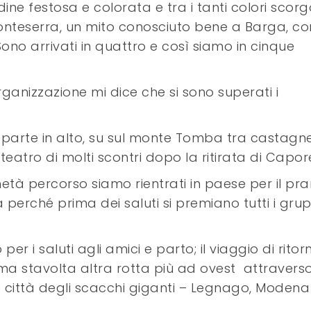
e festosa e colorata e tra i tanti colori scorgo
teserra, un mito conosciuto bene a Barga, co
ono arrivati in quattro e così siamo in cinque
organizzazione mi dice che si sono superati i
 parte in alto, su sul monte Tomba tra castagne
eatro di molti scontri dopo la ritirata di Capor
tà percorso siamo rientrati in paese per il pr
 perché prima dei saluti si premiano tutti i grup
r i saluti agli amici e parto; il viaggio di ritor
, ma stavolta altra rotta più ad ovest attravers
città degli scacchi giganti – Legnago, Modena 