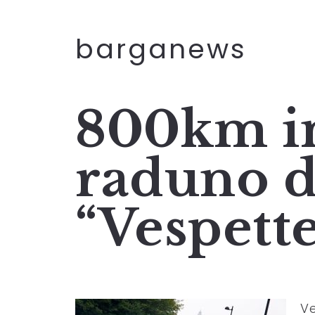
barganews
800km in
raduno d
“Vespett
Ve