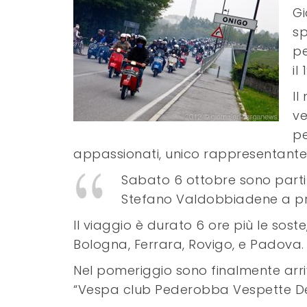
Gi
sp
pe
il
Il
ve
pe
appassionati, unico rappresentante d
Sabato 6 ottobre sono partit
Stefano Valdobbiadene a p
Il viaggio è durato 6 ore più le sost
Bologna, Ferrara, Rovigo, e Padova.
Nel pomeriggio sono finalmente arr
“Vespa club Pederobba Vespette Decell