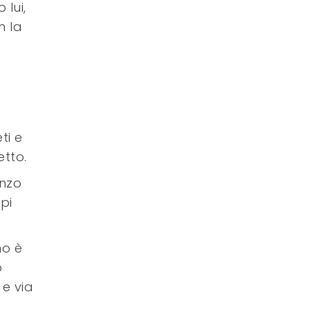
 lui,
n la
ti e
etto.
anzo
pi
no è
o
e via