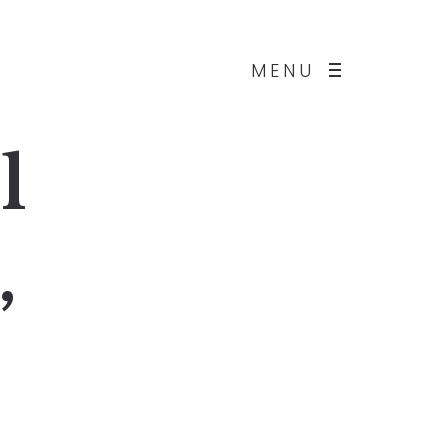
MENU
l
”