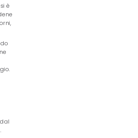
si è
adene
rni,
ndo
gne
gio.
 dal
.