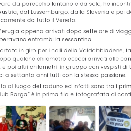
vare da parecchio lontano e da solo, ho incont
Austria, dal Lussemburgo, dalla Slovenia e poi 
camente da tutto il Veneto.
Perugia appena arrivati dopo sette ore di viagg
peravano entrambi la sessantina.
rtato in giro per i colli della Valdobbiadene, f
 dopo qualche chilometro eccoci arrivati alle can
 poi altri chilometri in gruppo con vespisti di 
i a settanta anni tutti con la stessa passione.
to al luogo del raduno ed infatti sono tra i primi
ub Barga” è in prima fila e fotografata di cont