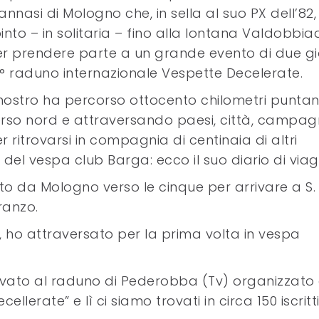
annasi di Mologno che, in sella al suo PX dell’82, 
into – in solitaria – fino alla lontana Valdobbi
r prendere parte a un grande evento di due gio
 1° raduno internazionale Vespette Decelerate.
 nostro ha percorso ottocento chilometri punta
rso nord e attraversando paesi, città, campa
r ritrovarsi in compagnia di centinaia di altri
el vespa club Barga: ecco il suo diario di viag
o da Mologno verso le cinque per arrivare a S.
ranzo.
e, ho attraversato per la prima volta in vespa
ivato al raduno di Pederobba (Tv) organizzato
erate” e lì ci siamo trovati in circa 150 iscritti