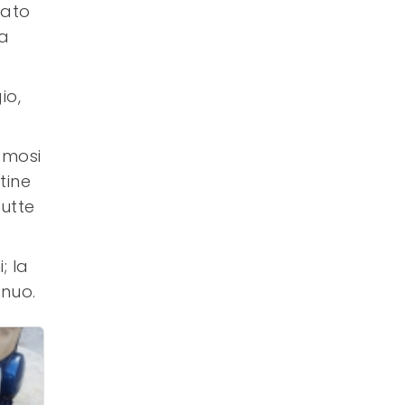
rato
da
io,
amosi
tine
tutte
; la
inuo.