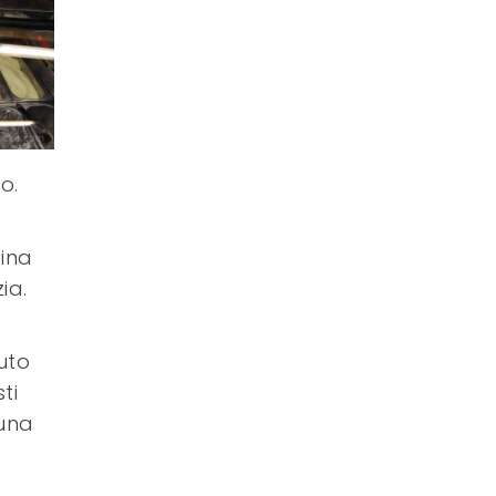
o.
cina
ia.
uto
ti
 una