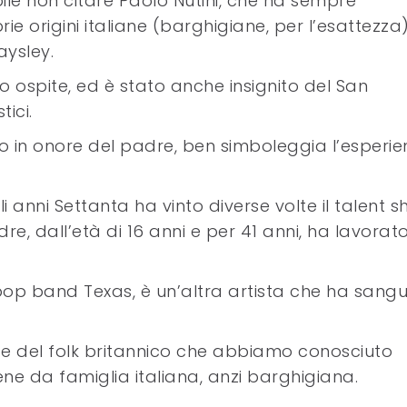
ile non citare Paolo Nutini, che ha sempre
ie origini italiane (barghigiane, per l’esattezza)
aysley.
 ospite, ed è stato anche insignito del San
tici.
o in onore del padre, ben simboleggia l’esperi
i anni Settanta ha vinto diverse volte il talent 
e, dall’età di 16 anni e per 41 anni, ha lavorato
pop band Texas, è un’altra artista che ha sang
te del folk britannico che abbiamo conosciuto
ne da famiglia italiana, anzi barghigiana.