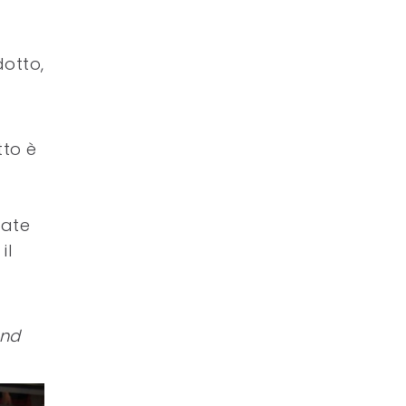
dotto,
tto è
tate
il
and