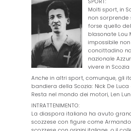
SPORT:
Molti sport, in 
non sorprende sc
forse quello de
blasonate Lou M
impossibile non
concittadino na
nazionale Azzur
vivere in Scozi
Anche in altri sport, comunque, gli i
bandiera della Scozia: Nick De Luca e
Resta nel mondo dei motori, Len Lung
INTRATTENIMENTO:
La diaspora italiana ha avuto grand
scozzese con figure come Armando
scozzese con origini italiane, o il co