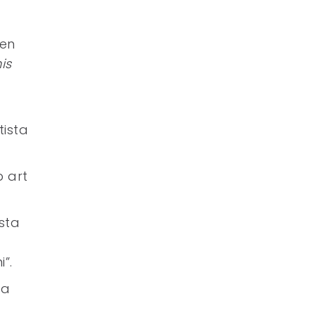
Ken
is
tista
p art
ista
”.
ha