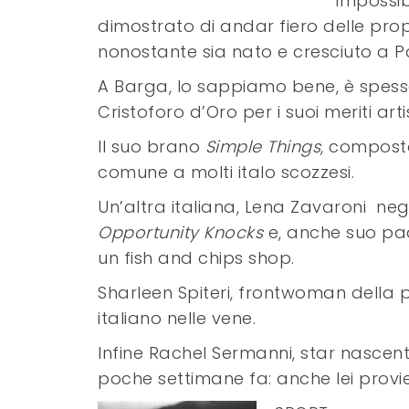
Impossib
dimostrato di andar fiero delle propr
nonostante sia nato e cresciuto a P
A Barga, lo sappiamo bene, è spesso
Cristoforo d’Oro per i suoi meriti artis
Il suo brano
Simple Things
, compost
comune a molti italo scozzesi.
Un’altra italiana, Lena Zavaroni negl
Opportunity Knocks
e, anche suo padr
un fish and chips shop.
Sharleen Spiteri, frontwoman della 
italiano nelle vene.
Infine Rachel Sermanni, star nascen
poche settimane fa: anche lei provie