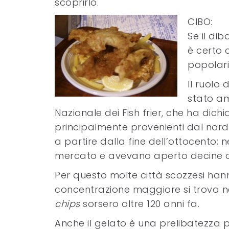
scoprirlo.
CIBO:
Se il dib
è certo 
popolarit
Il ruolo
stato a
Nazionale dei Fish frier, che ha dichi
principalmente provenienti dal nord 
a partire dalla fine dell’ottocento;
mercato e avevano aperto decine di 
Per questo molte città scozzesi hanno
concentrazione maggiore si trova nel
chips
sorsero oltre 120 anni fa.
Anche il gelato è una prelibatezza p