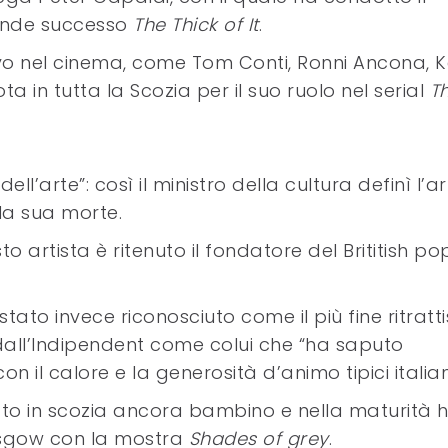
rande successo
The Thick of It
.
ilievo nel cinema, come Tom Conti, Ronni Ancona, 
ota in tutta la Scozia per il suo ruolo nel serial
Th
ll’arte”: così il ministro della cultura definì l’ar
la sua morte.
to artista è ritenuto il fondatore del Brititish po
tato invece riconosciuto come il più fine ritratt
dall’Indipendent come colui che “ha saputo
 il calore e la generosità d’animo tipici italiani
vato in scozia ancora bambino e nella maturità 
lasgow con la mostra
Shades of grey
.