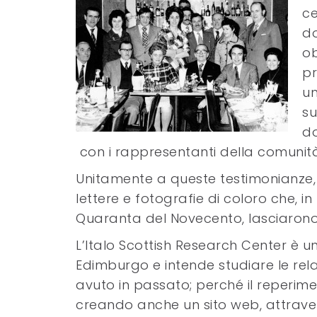
ce
do
ob
pr
un
su
do
con i rappresentanti della comunità
Unitamente a queste testimonianze,
lettere e fotografie di coloro che, in
Quaranta del Novecento, lasciarono l
L’Italo Scottish Research Center è un 
Edimburgo e intende studiare le rel
avuto in passato; perché il reperiment
creando anche un sito web, attraver