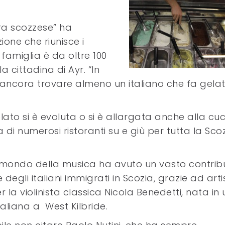
ura scozzese” ha
ione che riunisce i
i famiglia è da oltre 100
a cittadina di Ayr. “In
uò ancora trovare almeno un italiano che fa gelat
gelato si è evoluta o si è allargata anche alla cu
 di numerosi ristoranti su e giù per tutta la Scoz
 mondo della musica ha avuto un vasto contrib
degli italiani immigrati in Scozia, grazie ad artis
 la violinista classica Nicola Benedetti, nata in
taliana a West Kilbride.