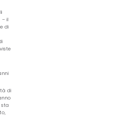
i
– il
e di
di
viste
anni
tà di
hanno
 sta
to,