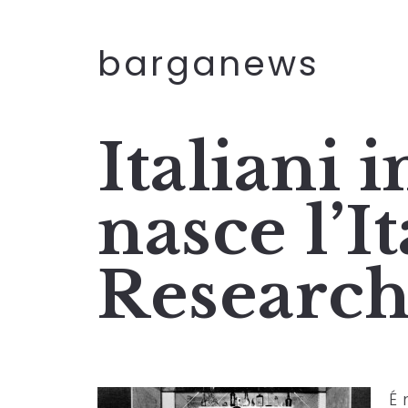
barganews
Italiani i
nasce l’I
Research
É 