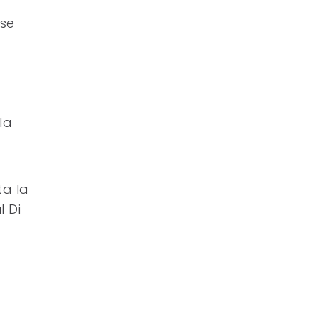
rse
la
ta la
l Di