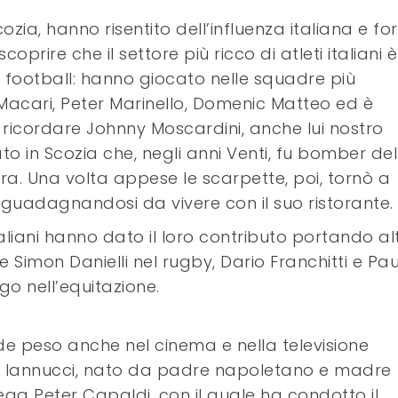
Scozia, hanno risentito dell’influenza italiana e fo
oprire che il settore più ricco di atleti italiani è
l football: hanno giocato nelle squadre più
acari, Peter Marinello, Domenic Matteo ed è
 ricordare Johnny Moscardini, anche lui nostro
to in Scozia che, negli anni Venti, fu bomber del
ra. Una volta appese le scarpette, poi, tornò a
a guadagnandosi da vivere con il suo ristorante.
taliani hanno dato il loro contributo portando al
 Simon Danielli nel rugby, Dario Franchitti e Pau
o nell’equitazione.
e peso anche nel cinema e nella televisione
 Iannucci, nato da padre napoletano e madre
llega Peter Capaldi, con il quale ha condotto il