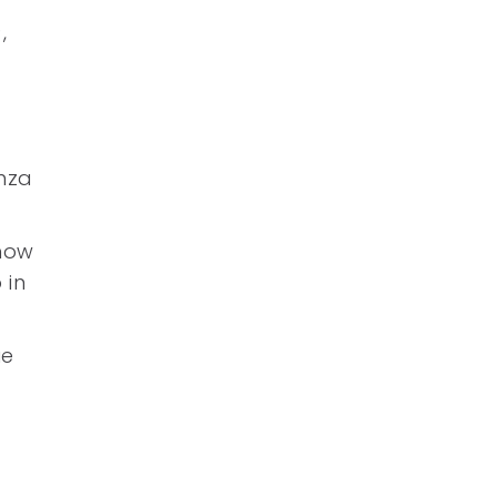
,
enza
show
 in
ue