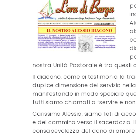
pa
in
Al
ab
co
di
pa
nostra Unità Pastorale è tra questi 
Il diacono, come ci testimonia la trad
duplice dimensione del servizio nella
manifestando in modo speciale quell
tutti siamo chiamati a “servire e non 
Carissimo Alessio, siamo lieti di a
e del cammino verso il sacerdozio. 
consapevolezza del dono di amore c