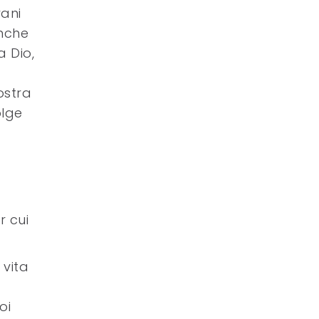
vani
anche
a Dio,
ostra
olge
r cui
 vita
oi