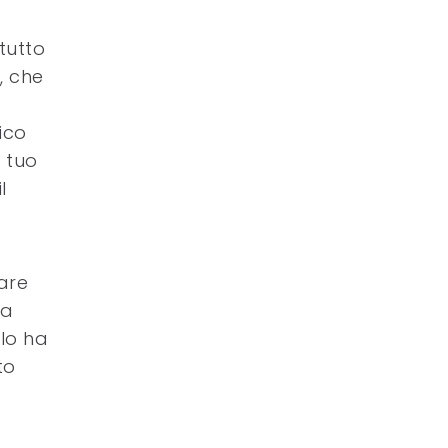
ttutto
, che
ico
 tuo
l
dare
ia
 lo ha
to