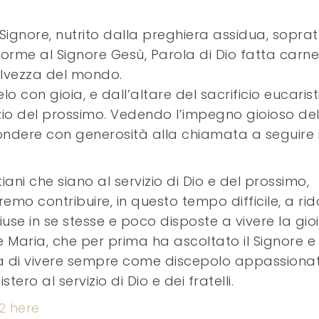
el Signore, nutrito dalla preghiera assidua, sopra
nforme al Signore Gesù, Parola di Dio fatta carne
 salvezza del mondo.
 con gioia, e dall’altare del sacrificio eucarist
izio del prossimo. Vedendo l’impegno gioioso del
pondere con generosità alla chiamata a seguire i
iani che siano al servizio di Dio e del prossimo,
emo contribuire, in questo tempo difficile, a ri
use in se stesse e poco disposte a vivere la gio
e Maria, che per prima ha ascoltato il Signore e
eda di vivere sempre come discepolo appassiona
tero al servizio di Dio e dei fratelli.
2 here