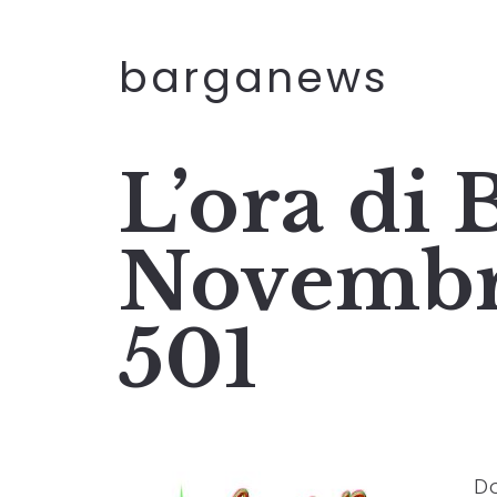
barganews
L’ora di 
Novembr
501
Do