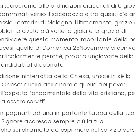
rteciperemo alle ordinazioni diaconali di 6 gio
camminati verso il sacerdozio e tra questi c’è 
essio Lenzarini di Mologno. Ultimamante, grazie 
biamo avuto più volte la gioia e la grazia di
ndividere questo momento importante della n
ocesi; quella di Domenica 25Novembre ci coinv
rticolarmente perché, proprio ungiovane della
candidati al diaconato.
izione ininterrotta della Chiesa, unisce in sé la
 Chiesa: quella dell’altare e quella dei poveri,
’aspetto fondamentale della vita cristiana, pe
a essere serviti”.
ccompagnarti ad una importante tappa della tua
Il Signore accresca sempre più la tua
he sei chiamato ad esprimere nel servizio vers