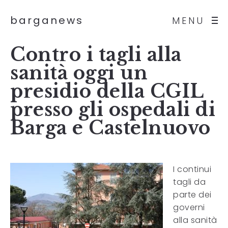
barganews
MENU
Contro i tagli alla
sanità oggi un
presidio della CGIL
presso gli ospedali di
Barga e Castelnuovo
I continui
tagli da
parte dei
governi
alla sanità