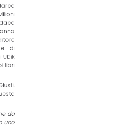
 Marco
ilioni
indaco
vanna
ditore
 e di
a Ubik
 libri
usti,
questo
one da
to uno