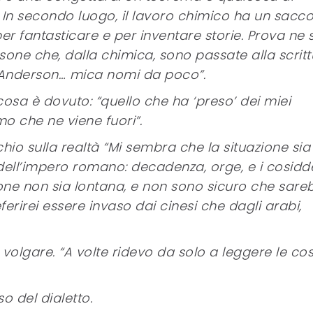
In secondo luogo, il lavoro chimico ha un sacco
per fantasticare e per inventare storie. Prova ne si
sone che, dalla chimica, sono passate alla scritt
 Anderson… mica nomi da poco”.
cosa è dovuto: “quello che ha ‘preso’ dei miei
o che ne viene fuori”.
hio sulla realtà “Mi sembra che la situazione sia
dell’impero romano: decadenza, orge, e i cosidde
ione non sia lontana, e non sono sicuro che sare
ferirei essere invaso dai cinesi che dagli arabi,
olgare. “A volte ridevo da solo a leggere le co
o del dialetto.