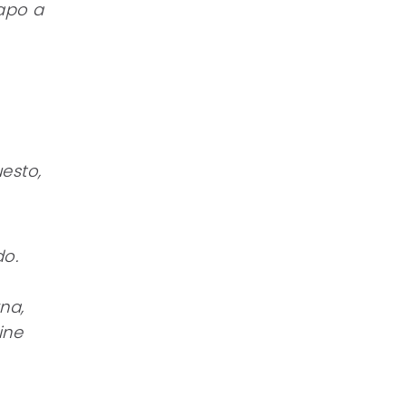
capo a
esto,
do.
na,
ine