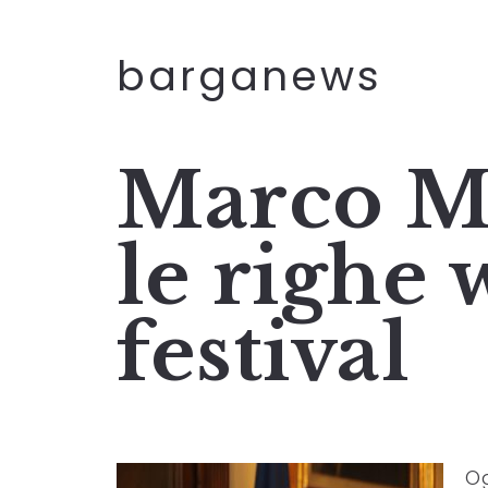
barganews
Marco Ma
le righe 
festival
Og