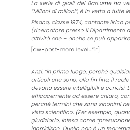
La serie di gialli del BarLume ha ven
“Milioni di milioni”, è in vetta a tutte l
Pisano, classe 1974, cantante lirico 
(ricercatore presso il Dipartimento d
attività che – anche se può apparire
[dw-post-more level=”1″]
Anzi: “in primo luogo, perché qualsias
articoli che sono, alla fin fine, il rea
devono essere intelligibili e concisi. L
efficacemente ad essere chiaro, con
perché termini che sono sinonimi nel
vista scientifico. (Per esempio, qua
giudiziario, intesa come “presunzion
inorridisco. Quello non è un teorem