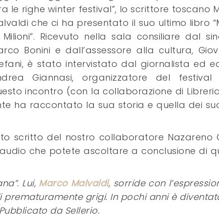
ra le righe winter festival”, lo scrittore toscano
lvaldi che ci ha presentato il suo ultimo libro “M
 Milioni”. Ricevuto nella sala consiliare dal s
rco Bonini e dall’assessore alla cultura, Gio
efani, è stato intervistato dal giornalista ed e
ndrea Giannasi, organizzatore del festival
esto incontro (con la collaborazione di Libreri
te ha raccontato la sua storia e quella dei suoi
o scritto del nostro collaboratore Nazareno Gi
ta audio che potete ascoltare a conclusione di 
na”. Lui,
Marco Malvaldi
, sorride con l’espressi
i prematuramente grigi. In pochi anni è diventa
. Pubblicato da Sellerio.