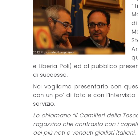
“T
Ma
di
Ma
St
A
qu
e Liberia Poli) ed al pubblico presen
di successo.
Noi vogliamo presentarlo con quest
con un po’ di foto e con l’intervis
servizio.
Lo chiamano “Il Camilleri della Tosca
ragazzino che contrasta con i capell
dei più noti e venduti giallisti italiani