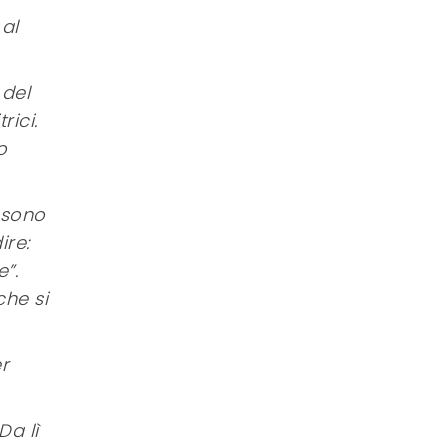
al
 del
rici.
o
 sono
ire:
e”.
che si
r
Da lì