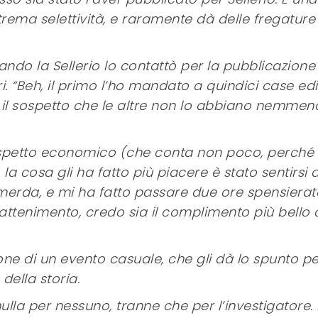
ema selettività, e raramente dà delle fregature 
ndo la Sellerio lo contattò per la pubblicazione
i. “Beh, il primo l’ho mandato a quindici case edit
si il sospetto che le altre non lo abbiano nemmen
 aspetto economico (che conta non poco, perché
cosa gli ha fatto più piacere è stato sentirsi d
i merda, e mi ha fatto passare due ore spensierat
attenimento, credo sia il complimento più bello 
one di un evento casuale, che gli dà lo spunto pe
della storia.
nulla per nessuno, tranne che per l’investigatore. 