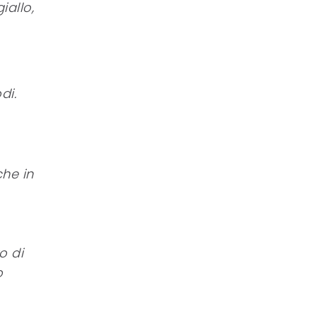
iallo,
di.
che in
o di
o