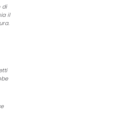
 di
a il
ura.
tti
bbe
se