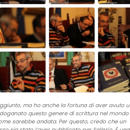
 aggiunto, ma ho anche la fortuna di aver avuto u
sdoganato questo genere di scrittura nel mondo
ome sarebbe andata. Per questo, credo che un
so sia stato l’aver pubblicato per Sellerio. È una