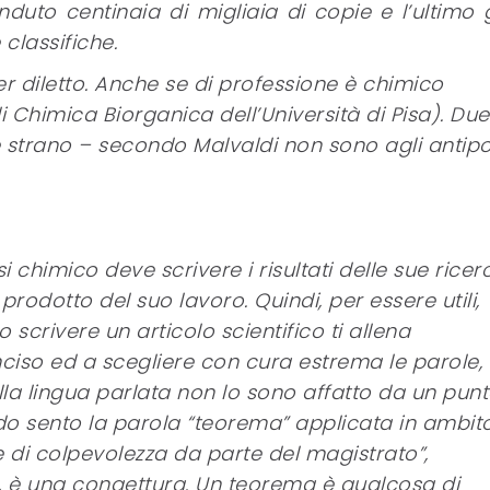
duto centinaia di migliaia di copie e l’ultimo g
e classifiche.
per diletto. Anche se di professione è chimico
i Chimica Biorganica dell’Università di Pisa). Due
 strano – secondo Malvaldi non sono agli antipo
i chimico deve scrivere i risultati delle sue ricer
le prodotto del suo lavoro. Quindi, per essere utili,
o scrivere un articolo scientifico ti allena
ciso ed a scegliere con cura estrema le parole,
la lingua parlata non lo sono affatto da un punt
ndo sento la parola “teorema” applicata in ambit
e di colpevolezza da parte del magistrato”,
a, è una congettura. Un teorema è qualcosa di