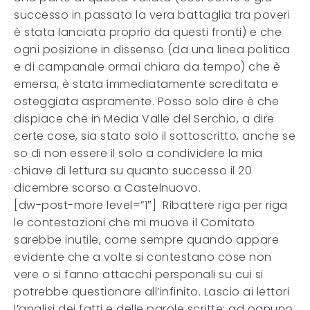
successo in passato la vera battaglia tra poveri
è stata lanciata proprio da questi fronti) e che
ogni posizione in dissenso (da una linea politica
e di campanale ormai chiara da tempo) che è
emersa, è stata immediatamente screditata e
osteggiata aspramente. Posso solo dire è che
dispiace che in Media Valle del Serchio, a dire
certe cose, sia stato solo il sottoscritto, anche se
so di non essere il solo a condividere la mia
chiave di lettura su quanto successo il 20
dicembre scorso a Castelnuovo.
[dw-post-more level=”1″] Ribattere riga per riga
le contestazioni che mi muove il Comitato
sarebbe inutile, come sempre quando appare
evidente che a volte si contestano cose non
vere o si fanno attacchi persponali su cui si
potrebbe questionare all’infinito. Lascio ai lettori
l’analisi dei fatti e delle parole scritte; ad ognuno,