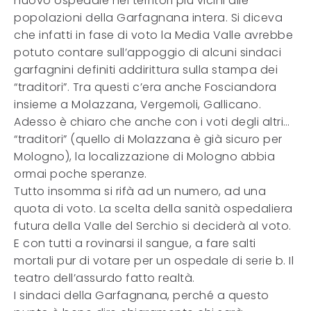
nuovo ospedale nei territori più vicini alle
popolazioni della Garfagnana intera. Si diceva
che infatti in fase di voto la Media Valle avrebbe
potuto contare sull’appoggio di alcuni sindaci
garfagnini definiti addirittura sulla stampa dei
“traditori”. Tra questi c’era anche Fosciandora
insieme a Molazzana, Vergemoli, Gallicano.
Adesso è chiaro che anche con i voti degli altri…
“traditori” (quello di Molazzana è già sicuro per
Mologno), la localizzazione di Mologno abbia
ormai poche speranze.
Tutto insomma si rifà ad un numero, ad una
quota di voto. La scelta della sanità ospedaliera
futura della Valle del Serchio si deciderà al voto.
E con tutti a rovinarsi il sangue, a fare salti
mortali pur di votare per un ospedale di serie b. Il
teatro dell’assurdo fatto realtà.
I sindaci della Garfagnana, perché a questo