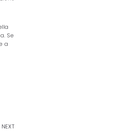
ella
a. Se
e a
NEXT