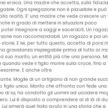
irei eroica. Una madre che accetta, sulla fiduci
abile. Ogni spiegazione non è plausibile e può
alla realtà. E’ una madre che vede crescere un f
nche in grado di mettersi in situazioni poco
 poter insegnare a saggi e sacerdoti. Un ragaz
rsone non raccomandabili. Un ragazzo e poi un
torie. E lei, per tutto questo, accetta di porsi i
una gravidanza inspiegabile prima di tutto al ma
a suo marito, un entità più che una persona. Ma
a quando vede il figlio morire sulla croce, fino a
esanime. E anche oltre.
te. Moglie di un artigiano di non grande succ
no figlio unico. Marito che affronta con fede una
o di lui, ha condotto gli uomini ad uccidere mog
vero. Lui è disposto a comprendere al di là di d
i amerà quel figlio avuto in una storia che si