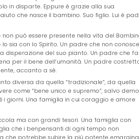
 in disparte. Eppure è grazie alla sua
iuto che nasce il bambino. Suo figlio. Lui è pad
e non può essere presente nella vita del Bambin
lo sia con lo Spirito. Un padre che non conosc
, la disperazione del suo pianto. Un padre che f
terrena per il bene dell’umanità. Un padre costret
lmente, accanto a sé.
nto diversa da quella “tradizionale”, da quella
ivere come “bene unico e supremo”, salvo demol
ti i giorni. Una famiglia in cui coraggio e amore
ccola ma con grandi tesori. Una famiglia con
glia che i benpensanti di ogni tempo non
lia che potrebbe subire la più potente emargin