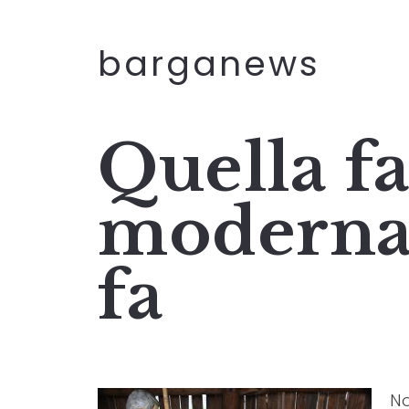
barganews
Quella f
moderna 
fa
No