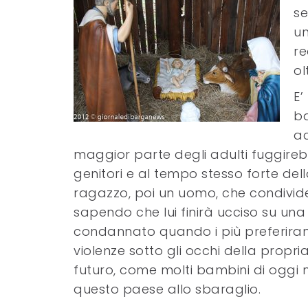
se
un
re
ol
E’
ba
ac
maggior parte degli adulti fuggire
genitori e al tempo stesso forte del
ragazzo, poi un uomo, che condivide il
sapendo che lui finirà ucciso su una 
condannato quando i più preferirann
violenze sotto gli occhi della pro
futuro, come molti bambini di oggi nei
questo paese allo sbaraglio.