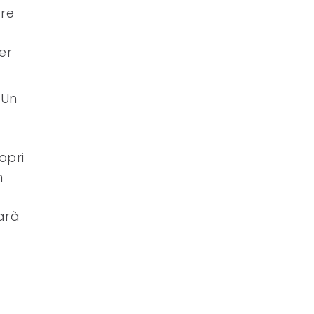
are
er
 Un
opri
n
Sarà