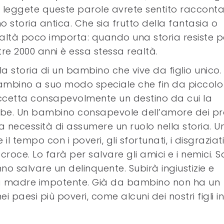
 leggete queste parole avrete sentito raccont
o storia antica. Che sia frutto della fantasia o
altà poco importa: quando una storia resiste p
tre 2000 anni è essa stessa realtà.
 la storia di un bambino che vive da figlio unico.
mbino a suo modo speciale che fin da piccolo
cetta consapevolmente un destino da cui la
bbe. Un bambino consapevole dell’amore dei pr
la necessità di assumere un ruolo nella storia. U
 tempo con i poveri, gli sfortunati, i disgraziati
croce. Lo farà per salvare gli amici e i nemici. 
o salvare un delinquente. Subirà ingiustizie e
pria madre impotente. Già da bambino non ha un
 paesi più poveri, come alcuni dei nostri figli in