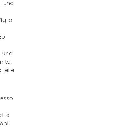
a, una
iglio
zo
n una
rito,
 lei è
esso.
li e
ubbi