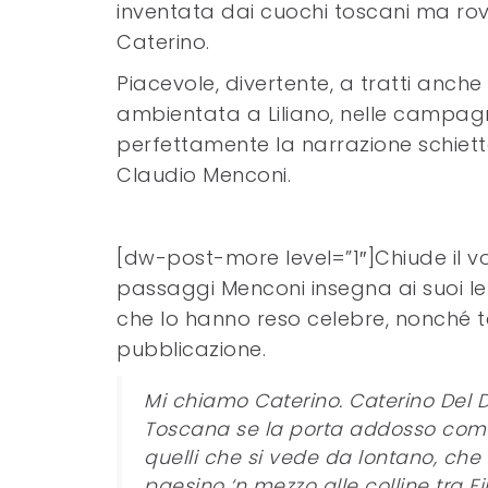
inventata dai cuochi toscani ma rovi
Caterino.
Piacevole, divertente, a tratti anche
ambientata a Liliano, nelle campagne
perfettamente la narrazione schietta
Claudio Menconi.
[dw-post-more level=”1″]Chiude il v
passaggi Menconi insegna ai suoi let
che lo hanno reso celebre, nonché t
pubblicazione.
Mi chiamo Caterino. Caterino Del D
Toscana se la porta addosso come 
quelli che si vede da lontano, che
paesino ‘n mezzo alle colline tra F