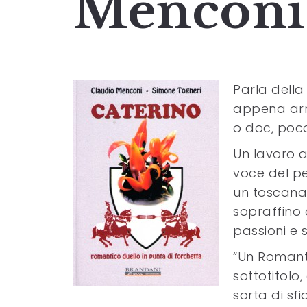
Menconi
Parla della
appena arri
o doc, poc
Un lavoro a
voce del per
un toscanac
sopraffino c
passioni e s
“Un Romanti
sottotitolo,
sorta di sf