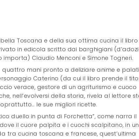
 bella Toscana e della sua ottima cucina il libro
vato in edicola scritto dai barghigiani (d’adoz
o importa) Claudio Menconi e Simone Togneri.
 quattro mani pronto a deliziare anime e palat
sonaggio Caterino (da cui il libro prende il tito
cio verace, gestore di un agriturismo e cuoco
he, nell’evolversi della storia, rivela al lettore st
oprattutto… le sue migliori ricette.
co duello in punta di Forchetta”, come narra il
 dove il cuore palpita e i cuochi scalpitano, in u
ida tra cucina toscana e francese, quest’ultima