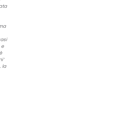
ata
 ma
asi
 e
è
i’
 la