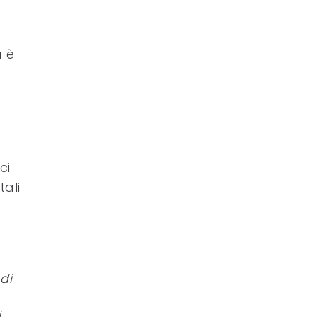
a è
ci
tali
a
di
i