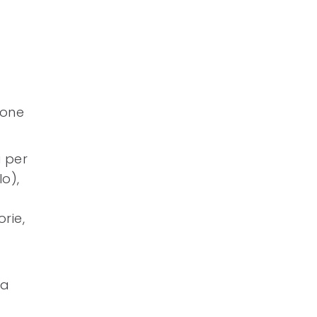
ione
i per
lo),
orie,
na