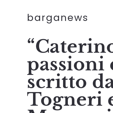
barganews
“Caterino
passioni 
scritto 
Togneri 