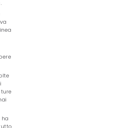
.
i
eva
linea
opere
olte
i
ature
nai
o ha
tutto