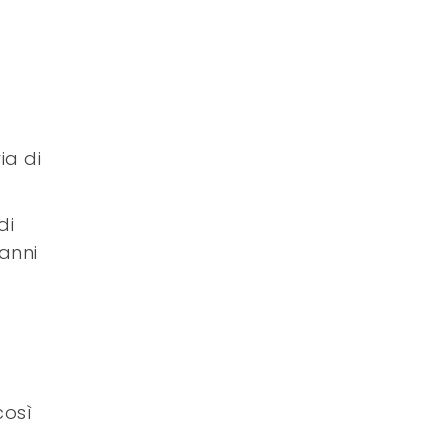
e
ia di
di
anni
così