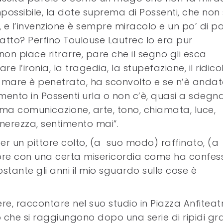
possibile, la dote suprema di Possenti, che non 
 e l’invenzione è sempre miracolo e un po’ di pa
atto? Perfino Toulouse Lautrec lo era pur
non piace ritrarre, pare che il segno gli esca
 l’ironia, la tragedia, la stupefazione, il ridicol
 il mare è penetrato, ha sconvolto e se n’è anda
imento in Possenti urla o non c’è, quasi a sdegn
 ma comunicazione, arte, tono, chiamata, luce,
nerezza, sentimento mai”.
Per un pittore colto, (a suo modo) raffinato, (a
mpre con una certa misericordia come ha confes
tante gli anni il mio sguardo sulle cose è
re, raccontare nel suo studio in Piazza Anfiteat
 che si raggiungono dopo una serie di ripidi gra