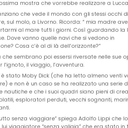
a prossima mostra che vorrebbe realizzare a Lucca
anziano che vede il mondo con gli stessi occhi d
, sul molo, a Livorno. Ricorda: “ mia madre av
ortarmi al mare tutti i giorni. Così guardando la 
e. Dove vanno quelle navi che si vedono in
ne? Cosa c’è al di là dell’orizzonte?”
tà che sembrano poi essersi riversate nelle sue 
’ignoto, il viaggio, l’avventura.
 è stato Moby Dick (che ha letto almeno venti v
gere) e non è un caso se ha realizzato una serie d
e nautiche e che i suoi quadri siano pieni di cre
olatili, esploratori perduti, vecchi sognanti, mari
nti.
o tutto senza viaggiare” spiega Adolfo Lippi che l
ui viaggiatore “senza valigia” che era stato in 