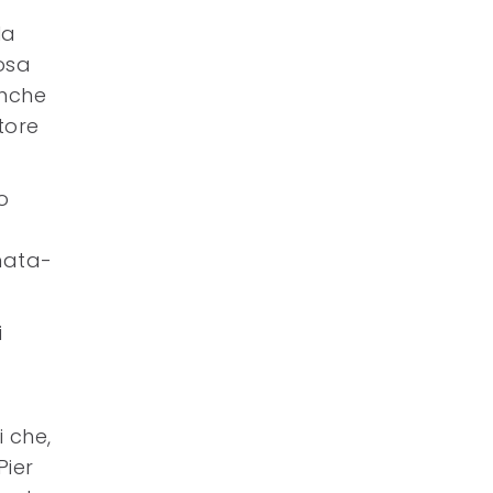
la
osa
anche
ttore
o
omata-
i
i che,
Pier