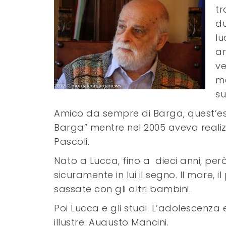
tr
du
lu
ar
ve
me
su
Amico da sempre di Barga, quest’esta
Barga” mentre nel 2005 aveva realiz
Pascoli.
Nato a Lucca, fino a dieci anni, però
sicuramente in lui il segno. Il mare, 
sassate con gli altri bambini.
Poi Lucca e gli studi. L’adolescenza 
illustre: Augusto Mancini.