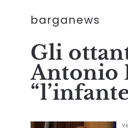
barganews
Gli ottan
Antonio 
“l’infant
Ve