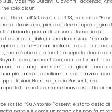
ldo Busi, Massimo Duranti, Giovanni Faccenda, Al
dirne solo alcuni.
mo pittore dell’Altrove”, nel 1998, ha scritto: “Poss
inario: dolcissimo, pieno di idee e impareggiabi
enti è delicato poeta di un surrealismo fin qui
rotto e inattingibile, in una dimensione “metafisi
iti dell’arte – in particolare di quella surreali
i, ma ciò che della realtà è sepolto dentro di n
 Goya festoso, se non felice, con lo stesso tocco
ramma e le angosce, senza le ragioni di una sto
una più tranquilla inclinazione alla favola, co
oppe illusioni. Non il sogno, in Possenti, ma
fa appartato e naturalmente nuovo rispetto ai ma
ce scritto: “Su Antonio Possenti è stato detto di 
suscita parole è come un mago che non fa mirac