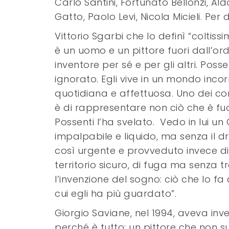
Carlo Santini, Fortunato Bellonzi, A
Gatto, Paolo Levi, Nicola Micieli. Per 
Vittorio Sgarbi che lo definì “coltissi
è un uomo e un pittore fuori dall’ord
inventore per sé e per gli altri. Poss
ignorato. Egli vive in un mondo incor
quotidiana e affettuosa. Uno dei comp
è di rappresentare non ciò che è fuor
Possenti l’ha svelato. Vedo in lui un
impalpabile e liquido, ma senza il d
così urgente e provveduto invece di 
territorio sicuro, di fuga ma senza tr
l’invenzione del sogno: ciò che lo 
cui egli ha più guardato”.
Giorgio Saviane, nel 1994, aveva inve
perché è tutto: un pittore che non 