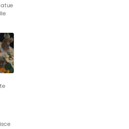
statue
lle
te
isce