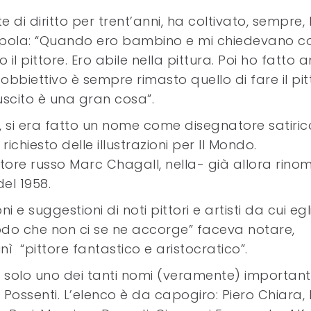
 di diritto per trent’anni, ha coltivato, sempre, 
ppola: “Quando ero bambino e mi chiedevano c
il pittore. Ero abile nella pittura. Poi ho fatto 
io obbiettivo è sempre rimasto quello di fare il pi
iuscito è una gran cosa”.
iche, si era fatto un nome come disegnatore satiric
ichiesto delle illustrazioni per Il Mondo.
ttore russo Marc Chagall, nella- già allora rin
el 1958.
i e suggestioni di noti pittori e artisti da cui egl
odo che non ci se ne accorge” faceva notare,
ì “pittore fantastico e aristocratico”.
fu solo uno dei tanti nomi (veramente) important
i Possenti. L’elenco è da capogiro: Piero Chiara, 