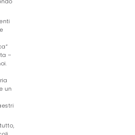
fondo
enti
le
ca”
sta –
oi.
ria
me un
estri
tutto,
oli,