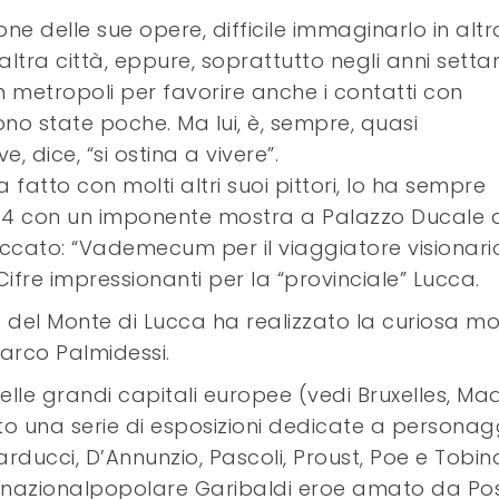
ne delle sue opere, difficile immaginarlo in altr
’altra città, eppure, soprattutto negli anni setta
 in metropoli per favorire anche i contatti con
sono state poche. Ma lui, è, sempre, quasi
 dice, “si ostina a vivere”.
a fatto con molti altri suoi pittori, lo ha sempre
04 con un imponente mostra a Palazzo Ducale 
ccato: “Vademecum per il viaggiatore visionario
 Cifre impressionanti per la “provinciale” Lucca.
 del Monte di Lucca ha realizzato la curiosa m
arco Palmidessi.
elle grandi capitali europee (vedi Bruxelles, Ma
o una serie di esposizioni dedicate a personag
ducci, D’Annunzio, Pascoli, Proust, Poe e Tobi
l nazionalpopolare Garibaldi eroe amato da Pos