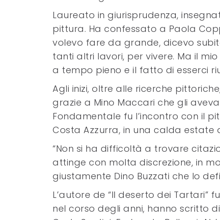
Laureato in giurisprudenza, insegnate
pittura. Ha confessato a Paola Co
volevo fare da grande, dicevo subito 
tanti altri lavori, per vivere. Ma il m
a tempo pieno e il fatto di esserci r
Agli inizi, oltre alle ricerche pittor
grazie a Mino Maccari che gli aveva r
Fondamentale fu l’incontro con il pi
Costa Azzurra, in una calda estate d
“Non si ha difficoltà a trovare citazion
attinge con molta discrezione, in m
giustamente Dino Buzzati che lo defin
L’autore de “Il deserto dei Tartari” 
nel corso degli anni, hanno scritto d