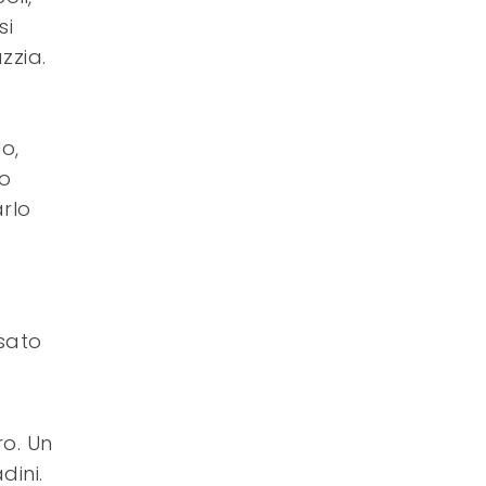
si
zzia.
o,
to
arlo
sato
ro. Un
dini.