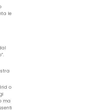
o
nta le
dal
”.
ostra
drid o
gi
no ma
senti