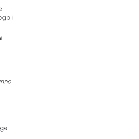
è
ega i
i
n
ranno
nge