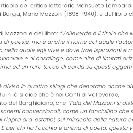
icolo del critico letterario Mansueto Lombardi 
 Barga, Mario Mazzoni (1898-1940), e del libro 
di Mazzoni e del libro:
“Valleverde è il titolo che 
 di poesie, ma è anche il nome col quale l’auto
 nella quale egli vive e dove trae ispirazioni e m
rovinciale e di casalingo, come dire di limitati oriz
ima ed un raro tocco di corda su questi oggetti
è diviso in quattro sillogi che denotano anche di
P
iù in là si dice che è nei Canti di Valleverde,
to del Barghigiano, che
“l’ala del Mazzoni si dis
i schemi convenzionali, come un fanciullino che s
 li riapra ora, estatici, sul miracolo della natura
E per chi ha l’occhio e anima di poeta, questa v