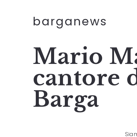
barganews
Mario Ma
cantore d
Barga
Siam