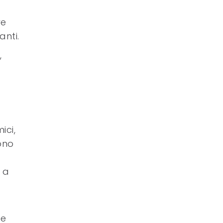
ve
anti.
,
ici,
sono
 a
 e