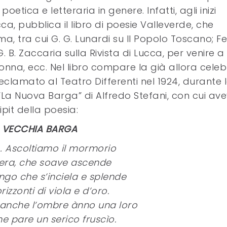
etica e letteraria in genere. Infatti, agli inizi
Lucca, pubblica il libro di poesie Valleverde, che
ma, tra cui G. G. Lunardi su Il Popolo Toscano; Fe
G. B. Zaccaria sulla Rivista di Lucca, per venire a
nna, ecc. Nel libro compare la già allora celeb
lamato al Teatro Differenti nel 1924, durante 
a Nuova Barga” di Alfredo Stefani, con cui av
ipit della poesia:
VECCHIA BARGA
o… Ascoltiamo il mormorio
sera, che soave ascende
ingo che s’inciela e splende
rizzonti di viola e d’oro.
 anche l’ombre ànno una loro
e pare un serico fruscìo.