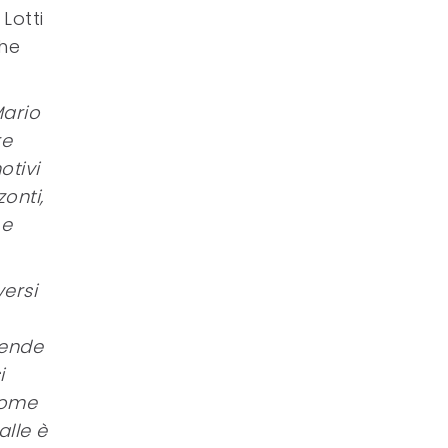
Lotti
che
Mario
re
otivi
zonti,
 e
versi
tende
i
 come
alle è