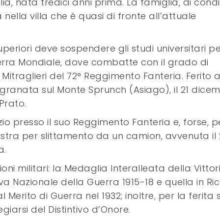
a, nata tredici anni prima. La famiglia, di cond
nella villa che è quasi di fronte all’attuale
uperiori deve sospendere gli studi universitari p
erra Mondiale, dove combatte con il grado di
traglieri del 72° Reggimento Fanteria. Ferito a
granata sul Monte Sprunch (Asiago), il 21 dice
Prato.
izio presso il suo Reggimento Fanteria e, forse, p
tra per slittamento da un camion, avvenuta il 
a.
i militari: la Medaglia Interalleata della Vittor
 Nazionale della Guerra 1915-18 e quella in Ri
al Merito di Guerra nel 1932; inoltre, per la ferita 
giarsi del Distintivo d’Onore.