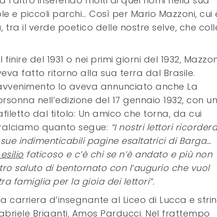
l’altro inserendo molti di quei nomi nella sua
e e piccoli parchi… Così per Mario Mazzoni, cui 
 tra il verde poetico delle nostre selve, che coll
l finire del 1931 o nei primi giorni del 1932, Mazzon
eva fatto ritorno alla sua terra dal Brasile.
avvenimento lo aveva annunciato anche La
rsonna nell’edizione del 17 gennaio 1932, con u
afiletto dal titolo: Un amico che torna, da cui
ralciamo quanto segue:
“I nostri lettori ricorde
 sue indimenticabili pagine esaltatrici di Barga…
 esilio
faticoso e c’è chi se n’è andato e più non
stro saluto di bentornato con l’augurio che vuol
ra famiglia per la gioia dei lettori”.
 la carriera d’insegnante al Liceo di Lucca e stri
Gabriele Briganti, Amos Parducci. Nel frattempo