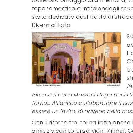
doveroso omaggio alla memoria, tra 
toponomastica o intitolandogli scuol
stato dedicato quel tratto di strada,
Diversi al Lato.
Su
av
L’
Co
tr
st
le
Ritorna il buon Mazzoni dopo anni
di
torna… All’antico collaboratore il no
essere un invito, di riaverlo nella nost
Con il ritorno tra noi ha inizio anche
amicizie con Lorenzo Viani, Krimer, 