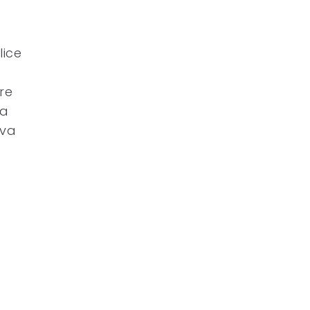
lice
re
la
eva