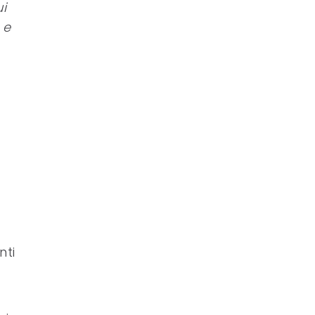
i
 e
nti