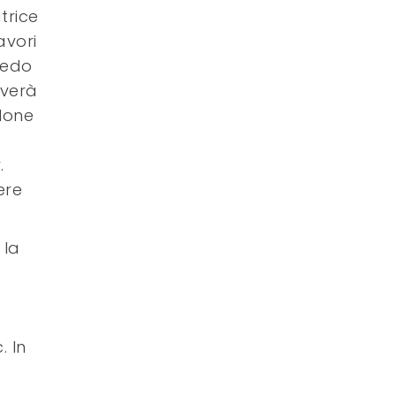
trice
avori
redo
iverà
lone
.
ere
 la
. In