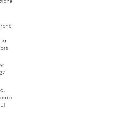
izione
erché
lla
mbre
er
27
ia,
cordo
sul