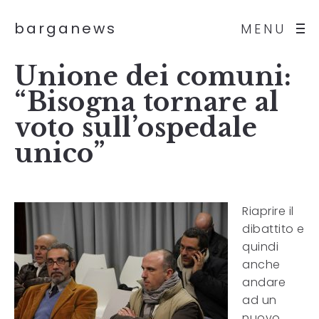
barganews
MENU
Unione dei comuni:
“Bisogna tornare al
voto sull’ospedale
unico”
Riaprire il
dibattito e
quindi
anche
andare
ad un
nuovo