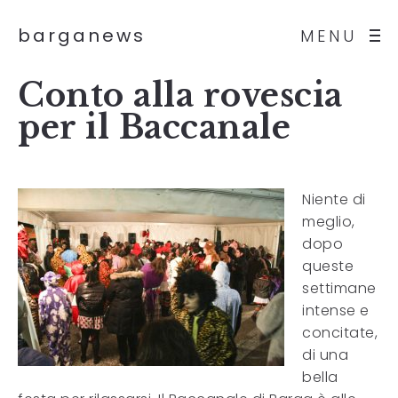
barganews
MENU
Conto alla rovescia
per il Baccanale
Niente di
meglio,
dopo
queste
settimane
intense e
concitate,
di una
bella