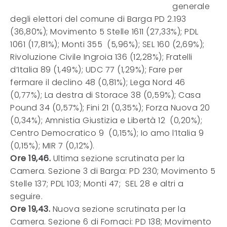
generale
degli elettori del comune di Barga PD 2.193
(36,80%); Movimento 5 Stelle 1611 (27,33%); PDL
1061 (17,81%); Monti 355 (5,96%); SEL 160 (2,69%);
Rivoluzione Civile Ingroia 136 (12,28%); Fratelli
d’Italia 89 (1,49%); UDC 77 (1,29%); Fare per
fermare il declino 48 (0,81%); Lega Nord 46
(0,77%); La destra di Storace 38 (0,59%); Casa
Pound 34 (0,57%); Fini 21 (0,35%); Forza Nuova 20
(0,34%); Amnistia Giustizia e Libertà 12 (0,20%);
Centro Democratico 9 (0,15%); Io amo l’Italia 9
(0,15%); MIR 7 (0,12%).
Ore 19,46.
Ultima sezione scrutinata per la
Camera. Sezione 3 di Barga: PD 230; Movimento 5
Stelle 137; PDL 103; Monti 47; SEL 28 e altri a
seguire.
Ore 19,43.
Nuova sezione scrutinata per la
Camera. Sezione 6 di Fornaci: PD 138; Movimento