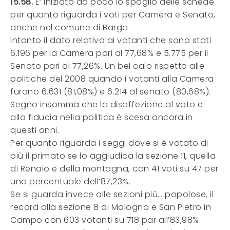
15.58.
E’ iniziato da poco lo spoglio delle schede
per quanto riguarda i voti per Camera e Senato,
anche nel comune di Barga.
Intanto il dato relativo ai votanti che sono stati
6.196 per la Camera pari al 77,68% e 5.775 per il
Senato pari al 77,26%. Un bel calo rispetto alle
politiche del 2008 quando i votanti alla Camera
furono 6.631 (81,08%) e 6.214 al senato (80,68%).
Segno insomma che la disaffezione al voto e
alla fiducia nella politica è scesa ancora in
questi anni.
Per quanto riguarda i seggi dove si è votato di
più il primato se lo aggiudica la sezione 11, quella
di Renaio e della montagna, con 41 voti su 47 per
una percentuale dell’87,23%.
Se si guarda invece alle sezioni più… popolose, il
record alla sezione 8 di Mologno e San Pietro in
Campo con 603 votanti su 718 par all’83,98%.