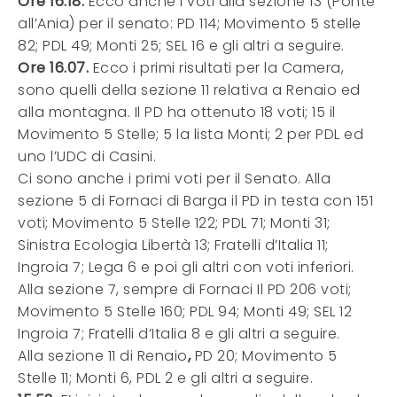
Ore 16.18:
Ecco anche i voti alla sezione 13 (Ponte
all’Ania) per il senato: PD 114; Movimento 5 stelle
82; PDL 49; Monti 25; SEL 16 e gli altri a seguire.
Ore 16.07.
Ecco i primi risultati per la Camera,
sono quelli della sezione 11 relativa a Renaio ed
alla montagna. Il PD ha ottenuto 18 voti; 15 il
Movimento 5 Stelle; 5 la lista Monti; 2 per PDL ed
uno l’UDC di Casini.
Ci sono anche i primi voti per il Senato. Alla
sezione 5 di Fornaci di Barga il PD in testa con 151
voti; Movimento 5 Stelle 122; PDL 71; Monti 31;
Sinistra Ecologia Libertà 13; Fratelli d’Italia 11;
Ingroia 7; Lega 6 e poi gli altri con voti inferiori.
Alla sezione 7, sempre di Fornaci Il PD 206 voti;
Movimento 5 Stelle 160; PDL 94; Monti 49; SEL 12
Ingroia 7; Fratelli d’Italia 8 e gli altri a seguire.
Alla sezione 11 di Renaio
,
PD 20; Movimento 5
Stelle 11; Monti 6, PDL 2 e gli altri a seguire.