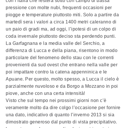
con l’Italia che resterà sotto con campo di bassa
pressione con molte nubi, frequenti occasioni per
piogge e temperature piuttosto miti. Solo a partire da
martedì sera i valori a circa 1400 metri caleranno di
un paio di gradi ma, ad oggi, l’ipotesi di un colpo di
coda invernale piuttosto deciso sta perdendo punti.
La Garfagnana e la media valle del Serchio, a
differenza di Lucca e della piana, risentono in modo
particolare del fenomeno dello stau con le correnti
provenienti da sud ovest che entrano nella valle per
poi impattare contro la catena appenninica e le
Apuane. Per questo, molto spesso, a Lucca il cielo è
parzialmente nuvoloso e da Borgo a Mozzano in poi
piove, anche con una certa intensità!
Visto che sul tempo nei prossimi giorni non c’è
veramente molto da dire colgo l’occasione per fornire
una dato, indicativo di quanto l’inverno 2013 si sia
dimostrato generoso dal punto di vista precipitativo.