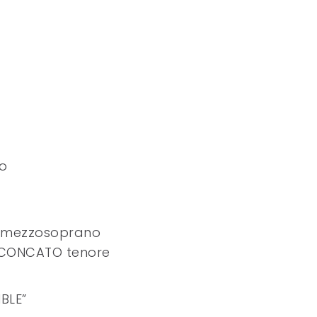
ro
I mezzosoprano
 CONCATO tenore
BLE”