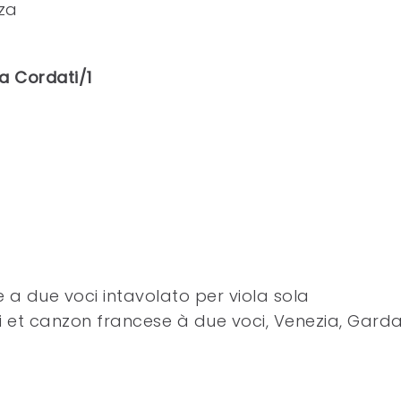
rza
a Cordati/1
a due voci intavolato per viola sola
ani et canzon francese à due voci, Venezia, Gard