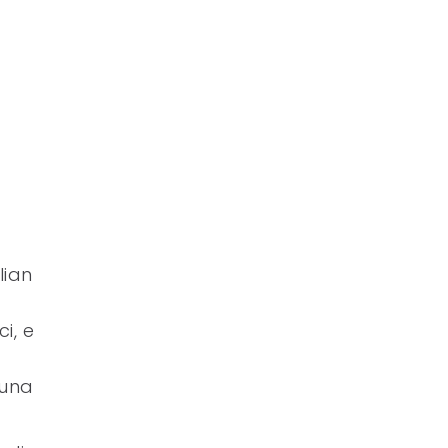
lian
i, e
 una