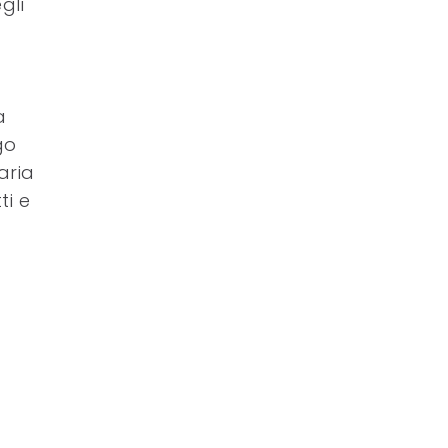
gli
a
go
aria
ti e