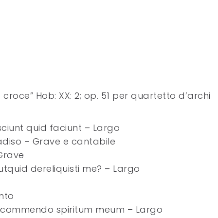
a croce” Hob: XX: 2; op. 51 per quartetto d’archi
esciunt quid faciunt – Largo
adiso – Grave e cantabile
 Grave
tquid dereliquisti me? – Largo
nto
e, commendo spiritum meum – Largo