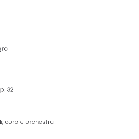
gro
p. 32
i, coro e orchestra