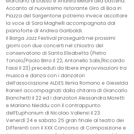
Marcianò al basso e Andrea Melani alla batteria.
Accanto al nuovissimo ristorante Giro di Boa in
Piazza del Sargentone potremo invece ascoltare
la voce di Sara Maghelli accompagnata dal
pianoforte di Andrea Garibaldi.
Il Barga Jazz Festival proseguirà nei prossimi
giorni con due concerti nel chiostro del
conservatorio di Santa Elisabetta (Pietro
Tonolo/Paolo Birro il 22, Antonello Salis/Riccardo
Fassi il 23) preceduti da libere improvvisazioni tra
musica e danza con i danzatori
dell’associazione ALDES Ilenia Romano e Gieselda
Ranieri accompagnati dalla chitarra di Giancarlo
Bianchetti il 22 ed i danzatori Alessandra Moretti
e Mariano Nieddu con il contrappunto
dell’Euphonium di Nicolao Valiensi il 23.
Venerdì 24 e sabato 25 gran finale al teatro dei
Differenti con il XXX Concorso di Composizione e