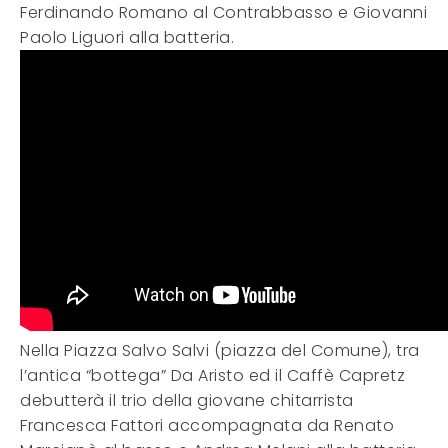
Ferdinando Romano al Contrabbasso e Giovanni
Paolo Liguori alla batteria.
Nella Piazza Salvo Salvi (piazza del Comune), tra
l’antica “bottega” Da Aristo ed il Caffè Capretz
debutterà il trio della giovane chitarrista
Francesca Fattori accompagnata da Renato