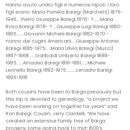
Hanno avuto undici figli e numerosi nipoti. I loro
figli erano: Maria Pamela Baregi (Marchetti) 1875-
1946…..Pietro Giuseppe Baregi 1876- ?…….Maria
Rosa Baregi 1878- ?…..Giuseppe Luigi Baregi 1880-
1885……..Giovanni Michele Baregi 1882-1970 -
nonno dei cugini Americani…..Giuseppe Antonio
Baregi 1885-1975……Maria Ulivia Baregi (Mucci)
1887-1968…….Garibaldi Umberto Baregi 1889-
1985…….Amadeo Baregi 1891-1891…….Michele
Leonello Baregi 1892-1975………..Lenadro Baregi
1895-1918
Both cousins have been to Barga previously but
this trip is devoted to genealogy, “a project we
have been working on together for years” said
Ron Baregi. Cousin, Jerry Ciardelli, “We have
created an extensive family tree of Barga
progeny some going back to mid-1600’s