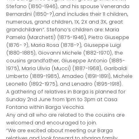
Stefano (1850-1946), and his spouse Veneranda
Bernardini (1850-?),and includes their 11 children,
numerous, grand children, 1X, 2X and 3X, great
grandchildren”. Stefano’s children are: Maria
Pamela (Marchetti) (1875-1946), Pietro Giuseppe
(1876- ?), Maria Rosa (1878-?), Giuseppe Luigi
(1880-1885), Giovanni Michele (1882-1970), the
cousins grandfather, Giuseppe Antonio (1885-
1975), Maria Ulivia (Mucci) (1887-1968), Garibaldi
Umberto (1889-1985), Amadeo (1891-1891), Michele
Leonello (1892-1975), and Lenadro (1895-1918).
A gathering of relatives in Barga is planned for
Sunday 2nd June from 1pm to 3pm at Casa
Fontana within Barga Vecchia.
Any and all who are related to the cousins are
welcomed and encouraged to join.
“We are excited about meeting our Barga
relatives and look forward to sharing family