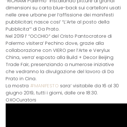
“RICHIAMI Palermo” installando pitture di grandi
dimensioni su carta blue-back sui cartelloni usati
nelle aree urbane per l’affissione dei manifesti
pubblicitari; nasce cosi’ “L’Arte al posto della
Pubblicita’” di Da Prato.
Nel 2019 l’ “OCCHIO” del Cristo Pantocratore di
Palermo visitera’ Pechino dove, grazie alla
collaborazione con VIERO per l’Arte e Verylux
China, verra’ esposto alla Build + Decor Beijing
Trade Fair, presenziando a numerose iniziative
che vedranno la divulgazione del lavoro di Da
Prato in Cina.
La mostra
#MANIFESTO
sara’ visitabile da 16 al 30
giugno 2019, tutti i giorni, dalle ore 18:30.
OXOCurators