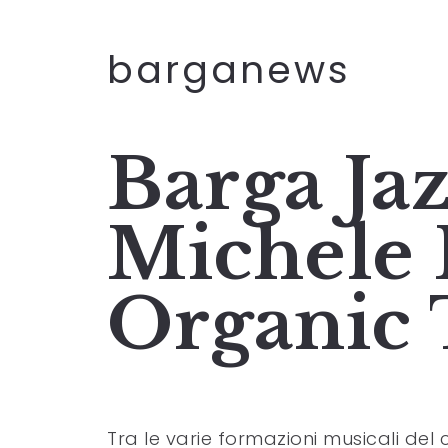
barganews
Barga Ja
Michele 
Organic 
Tra le varie formazioni musicali del c