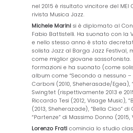
nel 2015 è risultato vincitore del MEI
rivista Musica Jazz.
Michele Marini
si è diplomato al Cons
Fabio Battistelli. Ha suonato con la
e nello stesso anno è stato decretat
solista Jazz al Barga Jazz Festival, 
come miglior giovane sassofonista. E
formazioni e ha suonato (come solist
album come “Secondo a nessuno – O
Carboni (2010, Sheherasade/Egea), “T
Swingtet (rispettivamente 2013 e 2015
Riccardo Tesi (2012, Visage Music), 
(2013, Sheherazade), “Bella Ciao” di
“Partenze” di Massimo Donno (2015, 
Lorenzo Frati
comincia lo studio class