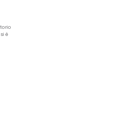
torio
si é