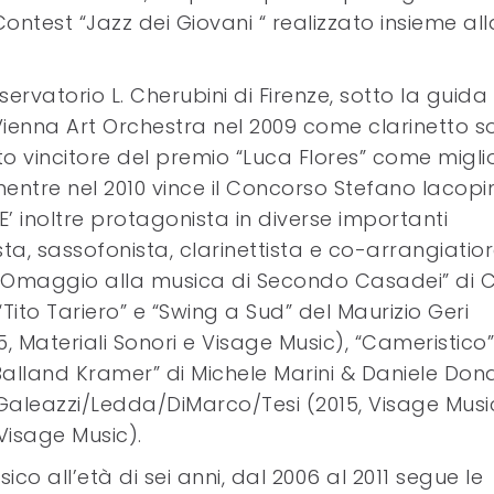
 Contest “Jazz dei Giovani “ realizzato insieme all
ervatorio L. Cherubini di Firenze, sotto la guida 
 Vienna Art Orchestra nel 2009 come clarinetto so
o vincitore del premio “Luca Flores” come migli
mentre nel 2010 vince il Concorso Stefano Iacopin
’ inoltre protagonista in diverse importanti
a, sassofonista, clarinettista e co-arrangiatior
maggio alla musica di Secondo Casadei” di C
ito Tariero” e “Swing a Sud” del Maurizio Geri
, Materiali Sonori e Visage Music), “Cameristico”
“Balland Kramer” di Michele Marini & Daniele Dona
 Galeazzi/Ledda/DiMarco/Tesi (2015, Visage Musi
Visage Music).
ico all’età di sei anni, dal 2006 al 2011 segue le