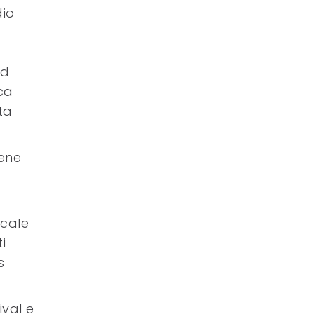
dio
ed
ca
ta
iene
icale
i
s
ival e