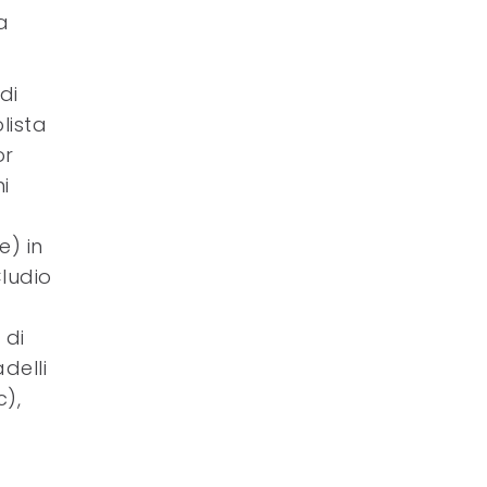
a
di
lista
or
i
e) in
ludio
 di
delli
c),