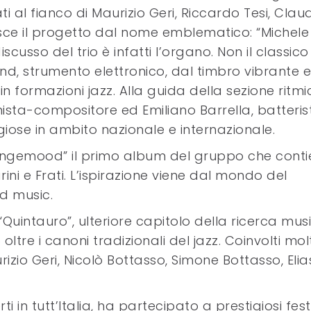
 al fianco di Maurizio Geri, Riccardo Tesi, Clau
risce il progetto dal nome emblematico: “Michele
scusso del trio è infatti l’organo. Non il classico
d, strumento elettronico, dal timbro vibrante 
n formazioni jazz. Alla guida della sezione ritmi
nista-compositore ed Emiliano Barrella, batteris
giose in ambito nazionale e internazionale.
angemood” il primo album del gruppo che cont
ini e Frati. L’ispirazione viene dal mondo del
ld music.
 “Quintauro”, ulteriore capitolo della ricerca mus
oltre i canoni tradizionali del jazz. Coinvolti molt
urizio Geri, Nicolò Bottasso, Simone Bottasso, Elia
ti in tutt’Italia, ha partecipato a prestigiosi fest