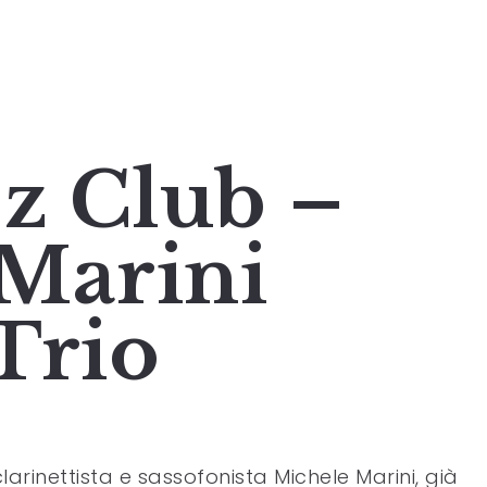
zz Club –
Marini
Trio
larinettista e sassofonista Michele Marini, già