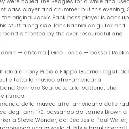
ey were called The Beagles for a while and use
ent bass player and drummer but this evening, 
 the original Jack’s Pack bass player is back u
his stuff along side Jack Nannini on guitar and
he band is fronted by the ever resourceful and
e
nnini — chitarra | Gino Tonico — basso | Rockin
idea di Tony Pileio e Filippo Guerrieri legati dal
l soul e tutta la musica afro-americana.
a band Gennaro Scarpato alla batteria, che
e ritmica.
nel mondo della musica afro-americana dalle rad
 disco degli anni ’70, passando da James Brown a 
er a Stevie Wonder, dai Beatles a Paul Weller, 
roponendo una miscela di hits e brani ricercati, 