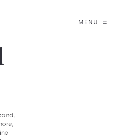
MENU
d
band,
more,
ine