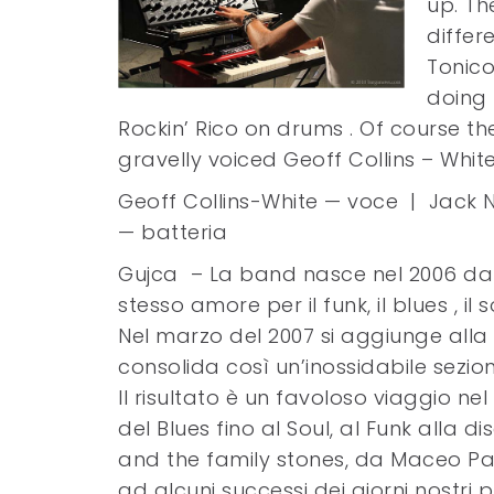
up. Th
differ
Tonico
doing 
Rockin’ Rico on drums . Of course t
gravelly voiced Geoff Collins – Whit
Geoff Collins-White — voce | Jack Na
— batteria
Gujca – La band nasce nel 2006 dall’ 
stesso amore per il funk, il blues , i
Nel marzo del 2007 si aggiunge all
consolida così un’inossidabile sezion
Il risultato è un favoloso viaggio 
del Blues fino al Soul, al Funk alla
and the family stones, da Maceo Park
ad alcuni successi dei giorni nostri p