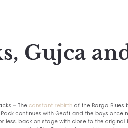
ks, Gujca an
acks – The
constant rebirth
of the Barga Blues 
 Pack continues with Geoff and the boys once 
r less, back on stage with close to the original l