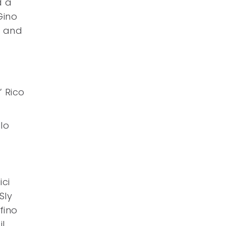
d a
Gino
p and
’ Rico
lo
ici
Sly
fino
il