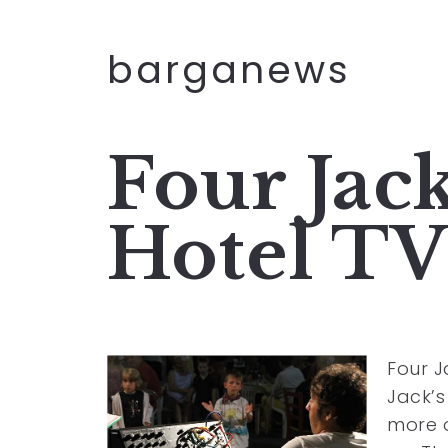
barganews
Four Jac
Hotel TV
Four J
Jack’s
more o