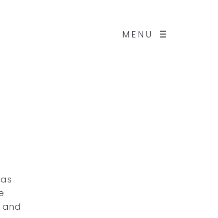
MENU
has
e
e and