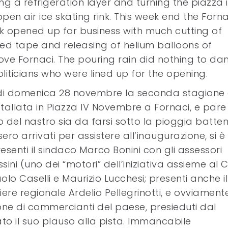
ling a refrigeration layer and turning the piazza 
pen air ice skating rink. This week end the Forna
nk opened up for business with much cutting of
ed tape and releasing of helium balloons of
above Fornaci. The pouring rain did nothing to d
iticians who were lined up for the opening.
 di domenica 28 novembre la seconda stagione 
tallata in Piazza IV Novembre a Fornaci, e pare
o del nastro sia da farsi sotto la pioggia batten
o arrivati per assistere all’inaugurazione, si è
esenti il sindaco Marco Bonini con gli assessori
ini (uno dei “motori” dell’iniziativa assieme al 
olo Caselli e Maurizio Lucchesi; presenti anche il
ere regionale Ardelio Pellegrinotti, e ovviamente
one di commercianti del paese, presieduti dal
ato il suo plauso alla pista. Immancabile