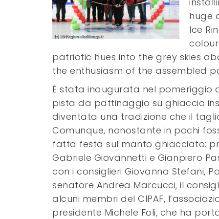
instal
huge o
Ice Ri
colour
patriotic hues into the grey skies 
the enthusiasm of the assembled pol
È stata inaugurata nel pomeriggio
pista da pattinaggio su ghiaccio ins
diventata una tradizione che il tagli
Comunque, nonostante in pochi fosser
fatta festa sul manto ghiacciato: pr
Gabriele Giovannetti e Gianpiero Pass
con i consiglieri Giovanna Stefani, Pa
senatore Andrea Marcucci, il consigli
alcuni membri del CIPAF, l’associazi
presidente Michele Foli, che ha port