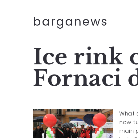
barganews
Ice rink 
Fornaci 
What s
now tu
main p