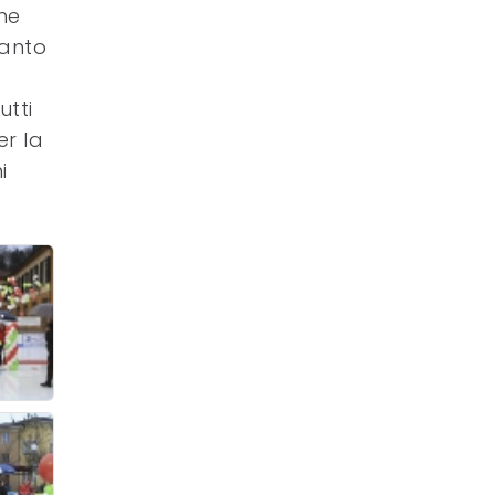
he
ianto
utti
er la
i