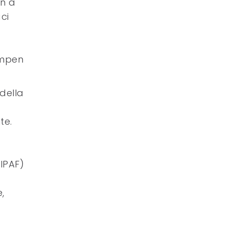
in a
ci
ampen
della
te.
CIPAF)
,