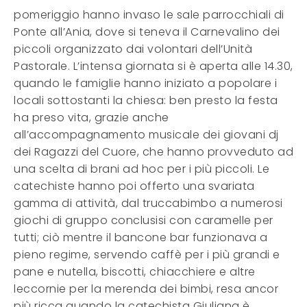
pomeriggio hanno invaso le sale parrocchiali di
Ponte all’Ania, dove si teneva il Carnevalino dei
piccoli organizzato dai volontari dell’Unità
Pastorale. L’intensa giornata si è aperta alle 14.30,
quando le famiglie hanno iniziato a popolare i
locali sottostanti la chiesa: ben presto la festa
ha preso vita, grazie anche
all’accompagnamento musicale dei giovani dj
dei Ragazzi del Cuore, che hanno provveduto ad
una scelta di brani ad hoc per i più piccoli. Le
catechiste hanno poi offerto una svariata
gamma di attività, dal truccabimbo a numerosi
giochi di gruppo conclusisi con caramelle per
tutti; ciò mentre il bancone bar funzionava a
pieno regime, servendo caffè per i più grandi e
pane e nutella, biscotti, chiacchiere e altre
leccornie per la merenda dei bimbi, resa ancor
più ricca quando la catechista Giuliana è