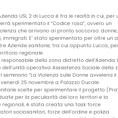
Azienda USL 2 di Lucca è fra le realtà in cui, per 
verrà sperimentato il “Codice rosa”, ovvero un
 violenza che arrivano al pronto soccorso: donne
, immigrati. E’ stato sperimentato per oltre un 
re Aziende sanitarie, tra cui appunto Lucca, pe
rritorio regionale.
 responsabile della zona distretto dell’Azienda 
e dell’unità operativa Asssistenza Sociale della
l seminario “La Violenza sulle Donne avvelena il
o venerdì 25 novembre a Palazzo Ducale.
nitarie scelte per sperimentare il progetto (Pra
uate per la peculiarità dei loro territori e la
 regionali, è stata creata una task force
tori sociosanitari, forze dell’ordine e polizia