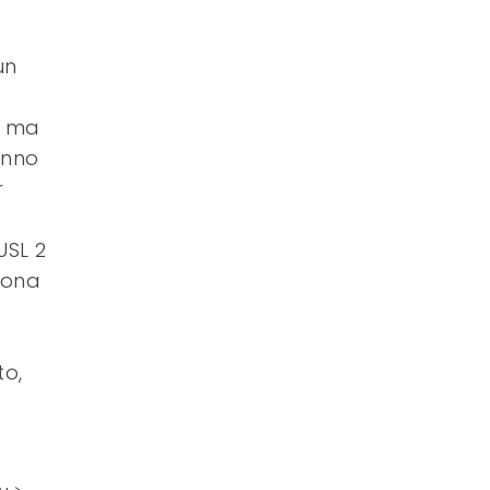
un
, ma
anno
r
USL 2
 zona
to,