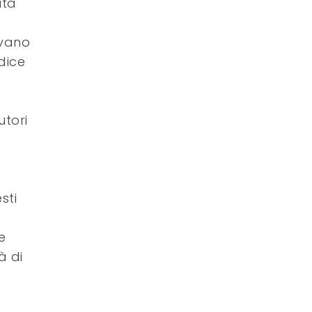
ità
ivano
dice
utori
sti
e
à di