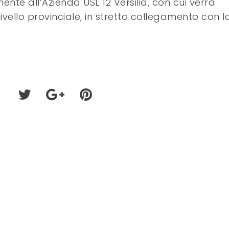
nte all’Azienda USL 12 Versilia, con cui verrà
ello provinciale, in stretto collegamento con l