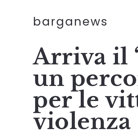
barganews
Arriva il
un perco
per le vi
violenza