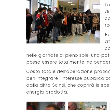
fa
di
co
fo
Pa
at
co
nelle giornate di pieno sole, una po
possa essere totalmente indipendent
Costo totale dell’operazione pratic
ben integrare l’interesse pubblico co
dalla ditta Scintil, che coprirà le sp
energia prodotta.