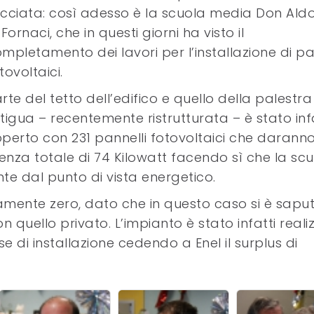
cciata: così adesso è la scuola media Don Aldo
 Fornaci, che in questi giorni ha visto il
mpletamento dei lavori per l’installazione di pa
tovoltaici.
rte del tetto dell’edifico e quello della palestra
tigua – recentemente ristrutturata – è stato inf
perto con 231 pannelli fotovoltaici che daranno
tenza totale di 74 Kilowatt facendo sì che la sc
e dal punto di vista energetico.
amente zero, dato che in questo caso si è sapu
n quello privato. L’impianto è stato infatti reali
ese di installazione cedendo a Enel il surplus di