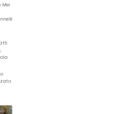
 Mei
nnelli
atti
,
uola
to
zzato