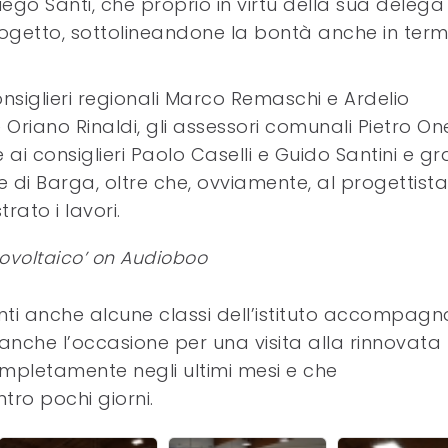
iego Santi, che proprio in virtù della sua delega 
rogetto, sottolineandone la bontà anche in term
onsiglieri regionali Marco Remaschi e Ardelio
le Oriano Rinaldi, gli assessori comunali Pietro One
 ai consiglieri Paolo Caselli e Guido Santini e gr
 di Barga, oltre che, ovviamente, al progettista
rato i lavori.
otovoltaico’ on Audioboo
nti anche alcune classi dell’istituto accompagn
 anche l’occasione per una visita alla rinnovata
ompletamente negli ultimi mesi e che
ro pochi giorni.