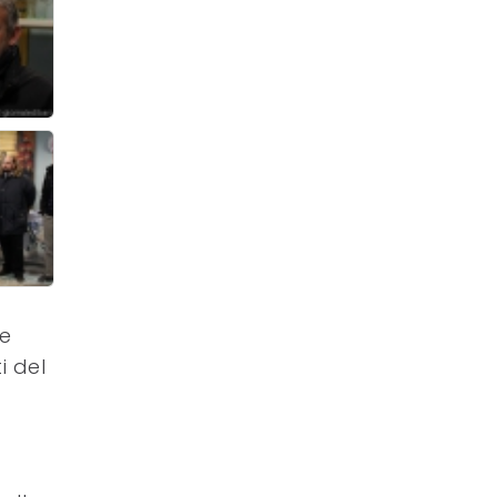
ie
i del