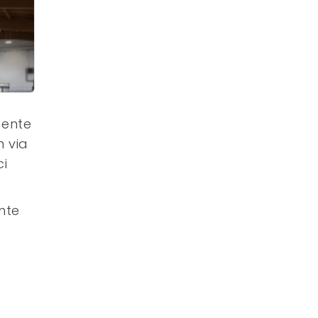
 ente
n via
ci
ante