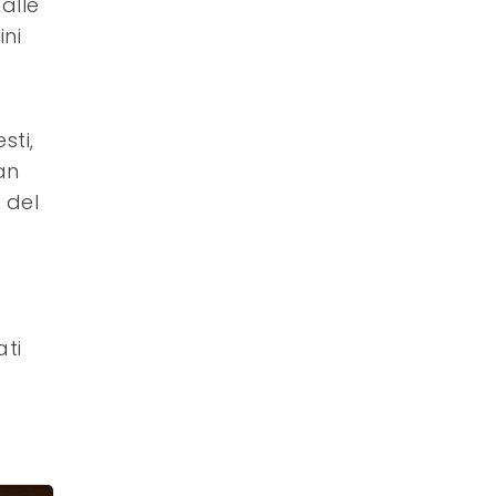
alle
ini
sti,
an
 del
ati