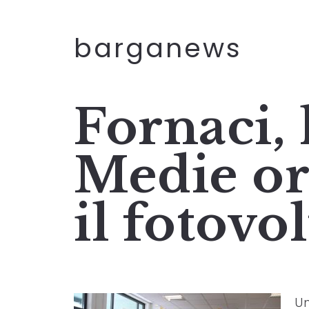
barganews
Fornaci, 
Medie or
il fotovo
Un