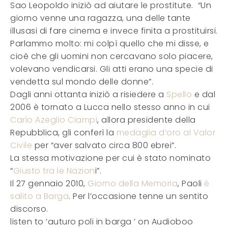
Sao Leopoldo iniziò ad aiutare le prostitute. “Un
giorno venne una ragazza, una delle tante
illusasi di fare cinema e invece finita a prostituirsi.
Parlammo molto: mi colpì quello che mi disse, e
cioè che gli uomini non cercavano solo piacere,
volevano vendicarsi. Gli atti erano una specie di
vendetta sul mondo delle donne”.
Dagli anni ottanta iniziò a risiedere a
Spello
e dal
2006 è tornato a Lucca nello stesso anno in cui
Carlo Azeglio Ciampi
, allora presidente della
Repubblica, gli conferì la
medaglia d’oro al Valor
Civile
per “aver salvato circa 800 ebrei”.
La stessa motivazione per cui è stato nominato
“
Giusto tra le Nazion
i”.
Il 27 gennaio 2010,
Giorno della Memoria
, Paoli
è
salito a Barga
. Per l’occasione tenne un sentito
discorso.
listen to ‘auturo poli in barga ’ on Audioboo