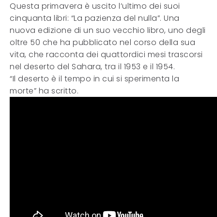
Questa primavera è uscito l’ultimo dei suoi
cinquanta libri: “La pazienza del nulla”. Una
nuova edizione di un suo vecchio libro, uno degli
oltre 50 che ha pubblicato nel corso della sua
vita, che racconta dei quattordici mesi trascorsi
nel deserto del Sahara, tra il 1953 e il 1954.
“Il deserto è il tempo in cui si sperimenta la
morte” ha scritto.