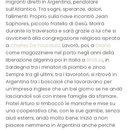
migranti diretti in Argentina, pendolare
sull’Atlantico. Tra sogni, speranze, dolori,
fallimenti. Proprio sulla nave incontrò Jean
Saphores, piccolo fratello di Gesù. Morirà
durante la traversata e sarà grazie a lui che si
avvicinerà alla congregazione religiosa ispirata
a
Charles De Foucauld
. Lavorò, poi, a
Orano
come magazziniere nel porto negli anni della
liberazione algerina poi in Italia a
Bindua
, in
Sardegna tra i minatori di piombo e zinco.
Sempre tra gli ultimi, tra i lavoratori, si ritrovò in
Argentina tra i boscaioli che lavoravano per
un’impresa inglese che un bel giorno se ne andò
lasciandoli soli con intere famiglie da sfamare.
Fratel Arturo si rimboccò le maniche e mise su
una cooperativa che, con le sue gambe, senza
aiuti esterni, andò molto bene. Iniziò a non
piacere nemmeno in Argentina anche perché