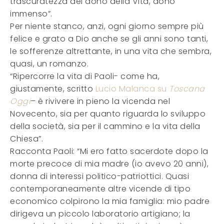
trascuratezza del dono della Vita, dono
immenso”.
Per niente stanco, anzi, ogni giorno sempre più
felice e grato a Dio anche se gli anni sono tanti,
le sofferenze altrettante, in una vita che sembra,
quasi, un romanzo.
“Ripercorre la vita di Paoli- come ha,
giustamente, scritto
Lucio Malanca su
Toscana
Oggi
– è rivivere in pieno la vicenda nel
Novecento, sia per quanto riguarda lo sviluppo
della società, sia per il cammino e la vita della
Chiesa”.
Racconta Paoli: “Mi ero fatto sacerdote dopo la
morte precoce di mia madre (io avevo 20 anni),
donna di interessi politico-patriottici. Quasi
contemporaneamente altre vicende di tipo
economico colpirono la mia famiglia: mio padre
dirigeva un piccolo laboratorio artigiano; la