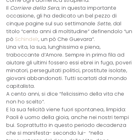
come ogni domenica strapiena.
Il
Corriere della Sera
, in questa importante
occasione, gli ha dedicato un bel pezzo di
cinque pagine sul suo settimanale
Sette
, dal
titolo “cento anni di moltitudine” definendolo “un
pò
Schindelr
, un pò Che Guevara”.
Una vita, la sua, lunghissima e piena,
traboccante d’Amore. Sempre in prima fila ad
aiutare gli ultimi fossero essi ebrei in fuga, poveri
minatori, perseguitati politici, prostitute isolate,
giovani abbandonati. Tutti scartati dal mondo
capitalista.
A cento anni, si dice “felicissimo della vita che
non ho scelto”.
E la sua felicità viene fuori spontanea, limpida:
Paoli è uomo della gioia, anche nei nostri tempi
bui. Soprattutto in questo periodo decadenza
che si manifesta- secondo lui- “nella