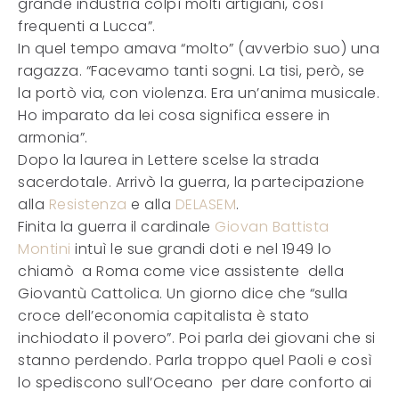
grande industria colpì molti artigiani, così
frequenti a Lucca”.
In quel tempo amava “molto” (avverbio suo) una
ragazza. “Facevamo tanti sogni. La tisi, però, se
la portò via, con violenza. Era un’anima musicale.
Ho imparato da lei cosa significa essere in
armonia”.
Dopo la laurea in Lettere scelse la strada
sacerdotale. Arrivò la guerra, la partecipazione
alla
Resistenza
e alla
DELASEM
.
Finita la guerra il cardinale
Giovan Battista
Montini
intuì le sue grandi doti e nel 1949 lo
chiamò a Roma come vice assistente della
Giovantù Cattolica. Un giorno dice che “sulla
croce dell’economia capitalista è stato
inchiodato il povero”. Poi parla dei giovani che si
stanno perdendo. Parla troppo quel Paoli e così
lo spediscono sull’Oceano per dare conforto ai