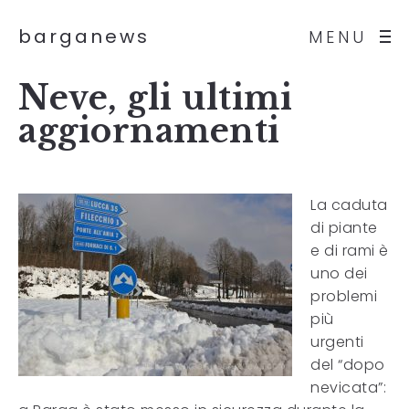
barganews
MENU
Neve, gli ultimi
aggiornamenti
La caduta
di piante
e di rami è
uno dei
problemi
più
urgenti
del “dopo
nevicata”: