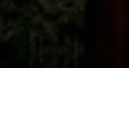
Mondinata di
Mologno and The
Aristodemos play